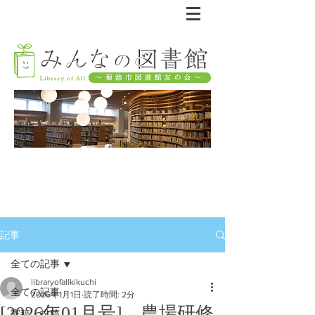
記事
全ての記事
libraryofallkikuchi
全ての記事
2026年1月1日
読了時間: 2分
[2026年01月号] 農場研修
寄稿・投稿