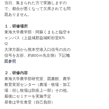
当日、集まられた方で実施しますの
で、都合が悪くなって欠席されても問
題ありません。
１．研修場所
東海大学農学部・阿蘇くまもと臨空キ
ャンパス（上益城郡益城町杉堂871-
12　　
大津方面から熊本空港入口信号の次の
信号を左折、約800ｍ先左側）下記
地
図参照
２．研修内容
東海大学農学部研究室、図書館、農学
教育実習センター（農場・牧場・加工
場：但し牧場は防疫上一部）その他。
最後にセミナーを実施予定
昼食は学生食堂（自己負担）