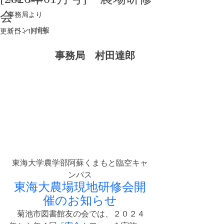
会
事務局より
イベント情報
更新日：
1月1日
　　　　事務局　村田達郎　
東海大学農学部阿蘇くまもと臨空キャ
ンパス
東海大農場現地研修会開
催のお知らせ
　菊池市図書館友の会では、２０２４