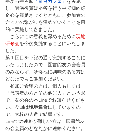
年から年４回
「寄合カフェ」
を実施
し、
講演後質疑応答を行う中で知的好
奇心を満足させるとともに、参加者の
方々との繋がりを深めていくことを目
的に実施してきました。
　さらにこの意義を深めるために
現地
研修会
を今後実施することにいたしま
した。
第１回目を下記の通り実施することに
いたしましたので、図書館友の会会員
のみならず、研修地に興味のある方は
どなたでもご参加ください。
　参加ご希望の方は、個人もしくは
「代表者の方とその他〇人」という形
で、友の会の本Lineでお知らせくださ
い。今回は
現地集合
にしていますの
で、大枠の人数で結構です。
Lineでの連絡が難しい方は、図書館友
の会会員のどなたかに連絡ください。