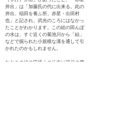
井出」は「加藤氏の代に出来る。此の
井出、稲田を養ふ所、赤星・出田村
也」と記され、武光のころにはなかっ
たことがわかります。この絵の田んぼ
の水は、すぐ近くの菊池川から「結」
などで掘られた小規模な溝を通して引
かれたのかもしれません。
なおこの絵の田植えの仕方は現代の機
械植え以前の「正条植え」のようです
が、この普及は明治の日露戦争以降
で、武光の頃は少しでも収穫量を増や
そうと、多くの苗を目いっぱい植えて
いました。（禁無断転載）
寄稿・投稿