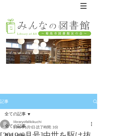
記事
全ての記事
libraryofallkikuchi
全ての記事
2019年6月1日
読了時間: 3分
[2019/6月号]中世を駆け抜
寄稿・投稿