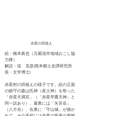
赤星の田植え
絵・橋本眞也（元菊池市地域おこし協
力隊）
解説・堤　克彦(熊本郷土史譚研究所
長・文学博士)
赤星村の田植えの様子です。絵の正面
の鎮守の森は氏神（産土神）を祭った
「赤星天満宮」（「赤星早鷹天神」と
同一説あり）、最奥には「矢筈岳」
（八方岳）、右奥に「守山城」が描か
れて、その手前には赤星の民家の屋根