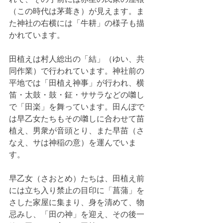
（この時代は茅葺き）が見えます。ま
た神社の右横には「牛耕」の様子も描
かれています。
田植えは村人総出の「結」（ゆい、共
同作業）で行われています。神社前の
平地では「田植え神事」が行われ、横
笛・太鼓・鼓・鉦・ササラなどの囃し
で「田楽」を舞っています。田んぼで
は早乙女たちもその囃しに合わせて苗
植え、男衆が音頭とり、また早苗（さ
なえ、サは神稲の意）を運んでいま
す。
早乙女（さおとめ）たちは、田植え前
には立ち入り禁止の目印に「菖蒲」を
さした家屋に集まり、身を清めて、物
忌みし、「田の神」を迎え、その後一