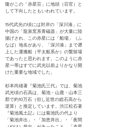
隆がこの「赤星荘」に地頭（荘官）と
して下向したともいわれています。
15代武光の頃には対岸の「深川湊」に
中国の「龍泉窯系青磁器」が大量に陸
揚げされ、この赤星には「船場」（ふ
なば）地名があり、「深川湊」まで遡
上した運搬船（平太船系か）の繋留場
であったと思われます。このように赤
星一帯はすでに武光以前よりかなり開
けた重要な地域でした。
杉本尚雄著『菊池氏三代』では、菊池
武光頃の石高は、菊池・山鹿・山本三
郡で約10万石（但し近世の総石高から
逆算）と推定しています。渋江松石著
『菊池風土記』には菊池氏の代より
「菊池井出」・「加恵井出」・「夜間
（やけ）井出」があったこと、「赤星