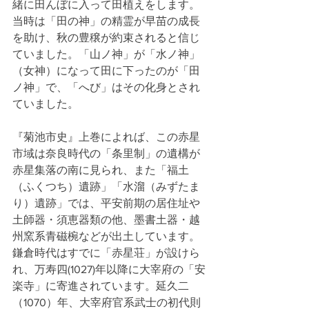
緒に田んぼに入って田植えをします。
当時は「田の神」の精霊が早苗の成長
を助け、秋の豊穣が約束されると信じ
ていました。「山ノ神」が「水ノ神」
（女神）になって田に下ったのが「田
ノ神」で、「へび」はその化身とされ
ていました。
『菊池市史』上巻によれば、この赤星
市域は奈良時代の「条里制」の遺構が
赤星集落の南に見られ、また「福土
（ふくつち）遺跡」「水溜（みずたま
り）遺跡」では、平安前期の居住址や
土師器・須恵器類の他、墨書土器・越
州窯系青磁椀などが出土しています。
鎌倉時代はすでに「赤星荘」が設けら
れ、万寿四(1027)年以降に大宰府の「安
楽寺」に寄進されています。延久二
（1070）年、大宰府官系武士の初代則