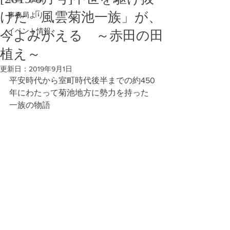
けた「風雲菊池一族」が、
事務局より
イベント情報
今よみがえる ～赤田の田
植え～
更新日：
2019年9月1日
平安時代から室町時代後半までの約450
年にわたって菊池地方に勢力を持った
一族の物語