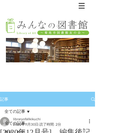
記事
全ての記事
libraryofallkikuchi
全ての記事
2020年11月30日
読了時間: 2分
[2020年12月号] 編集後記
寄稿・投稿