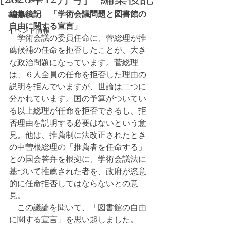
編集後記　「学術会議問題と図書館の
事務局より
自由に関する宣言」
イベント情報
　学術会議の委員任命に、菅総理が推
薦候補の任命を拒否したことが、大き
な政治問題になっています。菅総理
は、６人全員の任命を拒否した理由の
説明を拒んでいますが、世論は二つに
分かれています。国の予算がついてい
る以上総理が任命を拒否できるし、拒
否理由を説明する必要はないという意
見。他は、推薦制に法改正されたとき
の中曽根総理の「推薦者を任命する」
との国会答弁を根拠に、学術会議法に
基づいて推薦された者を、政府が恣意
的に任命拒否してはならないとの意
見。
　この議論を聞いて、「図書館の自由
に関する宣言」を思い起しました。