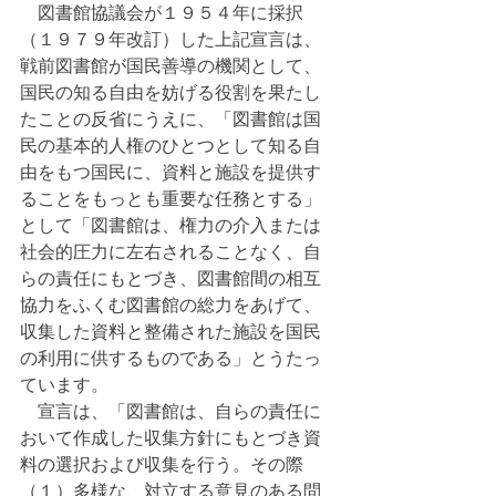
　図書館協議会が１９５４年に採択
（１９７９年改訂）した上記宣言は、
戦前図書館が国民善導の機関として、
国民の知る自由を妨げる役割を果たし
たことの反省にうえに、「図書館は国
民の基本的人権のひとつとして知る自
由をもつ国民に、資料と施設を提供す
ることをもっとも重要な任務とする」
として「図書館は、権力の介入または
社会的圧力に左右されることなく、自
らの責任にもとづき、図書館間の相互
協力をふくむ図書館の総力をあげて、
収集した資料と整備された施設を国民
の利用に供するものである」とうたっ
ています。
　宣言は、「図書館は、自らの責任に
おいて作成した収集方針にもとづき資
料の選択および収集を行う。その際
（１）多様な、対立する意見のある問