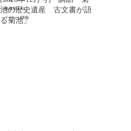
池の歴史遺産 古文書が語
事務局より
イベント情報
る菊池」