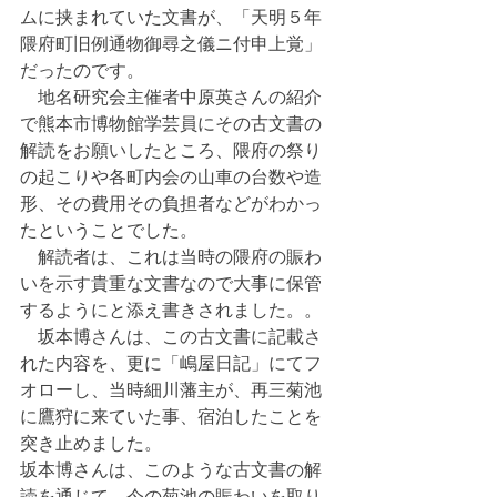
ムに挟まれていた文書が、「天明５年
隈府町旧例通物御尋之儀ニ付申上覚」
だったのです。
　地名研究会主催者中原英さんの紹介
で熊本市博物館学芸員にその古文書の
解読をお願いしたところ、隈府の祭り
の起こりや各町内会の山車の台数や造
形、その費用その負担者などがわかっ
たということでした。
　解読者は、これは当時の隈府の賑わ
いを示す貴重な文書なので大事に保管
するようにと添え書きされました。。
　坂本博さんは、この古文書に記載さ
れた内容を、更に「嶋屋日記」にてフ
オローし、当時細川藩主が、再三菊池
に鷹狩に来ていた事、宿泊したことを
突き止めました。
坂本博さんは、このような古文書の解
読を通じて、今の菊池の賑わいを取り