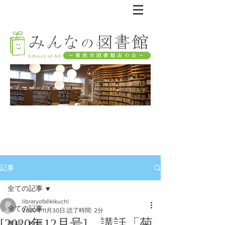
記事
全ての記事
libraryofallkikuchi
全ての記事
2020年11月30日
読了時間: 2分
[2020年12月号] 講話「菊
寄稿・投稿