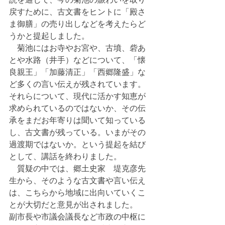
戻すために、古文書をヒントに「殿さ
ま御膳」の売り出しなどを考えたらど
うかと提起しました。
　菊池にはお寺やお宮や、古墳、砦あ
とや水路（井手）などについて、「懐
良親王」「加藤清正」「西郷隆盛」な
ど多くの言い伝えが残されています。
それらについて、現代に活かす知恵が
求められているのではないか、その伝
承をまだお年寄りは聞いて知っている
し、古文書が残っている。いまがその
過渡期ではないか。という提起を結び
として、講話を終わりました。
　質疑の中では、郷土史家　堤克彦先
生から、そのような古文書や言い伝え
は、こちらから地域に出向いていくこ
とが大切だと意見が出されました。
副市長や市議会議長など市政の中枢に