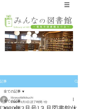
記事
全ての記事
libraryofallkikuchi
全ての記事
2020年3月3日
読了時間: 1分
[2020年3月号]３月図書館休
寄稿・投稿