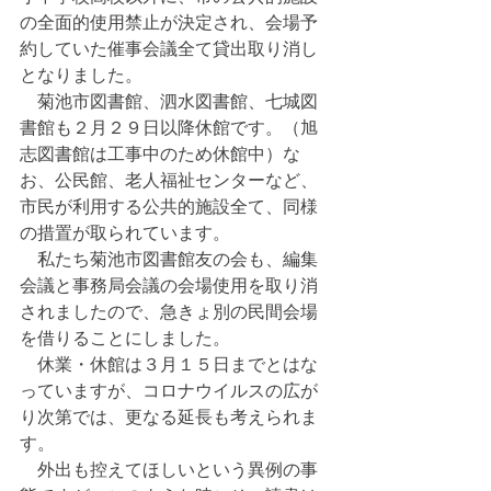
の全面的使用禁止が決定され、会場予
約していた催事会議全て貸出取り消し
となりました。
　菊池市図書館、泗水図書館、七城図
書館も２月２９日以降休館です。（旭
志図書館は工事中のため休館中）な
お、公民館、老人福祉センターなど、
市民が利用する公共的施設全て、同様
の措置が取られています。
　私たち菊池市図書館友の会も、編集
会議と事務局会議の会場使用を取り消
されましたので、急きょ別の民間会場
を借りることにしました。
　休業・休館は３月１５日までとはな
っていますが、コロナウイルスの広が
り次第では、更なる延長も考えられま
す。
　外出も控えてほしいという異例の事