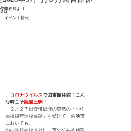
館
事務局より
イベント情報
　コロナウイルス
で
図書館休館
！
こん
な時こそ
読書三昧！
　２月２７日安倍総理の突然の「小中
高校臨時休校要請」を受けて、菊池市
においても、
小中学校高校以外に、市の公共的施設