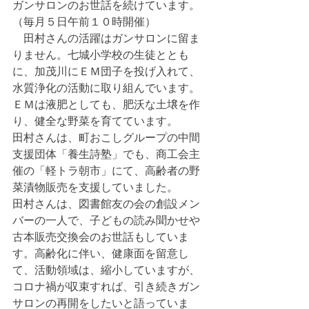
ガンサロンのお世話を続けています。
（毎月５日午前１０時開催）
　田村さんの活躍はガンサロンに留ま
りません。七城小学校の生徒ととも
に、加茂川にＥＭ団子を投げ入れて、
水質浄化の活動に取り組んでいます。
ＥＭは液肥としても、肥沃な土壌を作
り、健全な野菜を育てています。
田村さんは、町おこしグループの中間
支援団体「養生詩塾」でも、商工会主
催の「軽トラ朝市」にて、高齢者の野
菜漬物販売を支援していました。
田村さんは、図書館友の会の創設メン
バーの一人で、子どもの読み聞かせや
古本販売交換会のお世話もしていま
す。高齢化に伴い、健康面を留意し
て、活動領域は、縮小していますが、
コロナ禍が収束すれば、引き続きガン
サロンの再開をしたいと語っていま