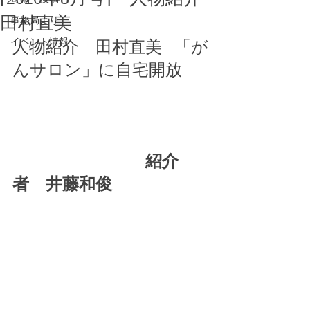
田村直美
事務局より
イベント情報
人物紹介　田村直美   「が
んサロン」に自宅開放 
　　　　　　　　紹介
者　井藤和俊