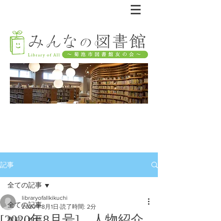
記事
全ての記事
libraryofallkikuchi
全ての記事
2020年8月1日
読了時間: 2分
[2020年8月号] 人物紹介
寄稿・投稿