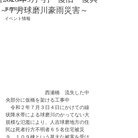
～７月球磨川豪雨災害～
事務局より
イベント情報
　　　　　　　　西瀬橋　流失した中
央部分に仮橋を架ける工事中
　令和２年７月３日４日にかけての線
状降水帯による球磨川のかってない大
規模な氾濫により、人吉球磨地方の住
民は死者行方不明者６５名住宅被災
９，１０９棟という甚大な被害を受け