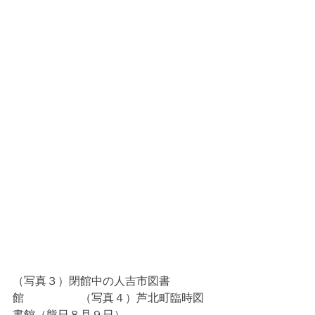
（写真３）閉館中の人吉市図書
館　　　        （写真４）芦北町臨時図
書館（熊日８月９日）