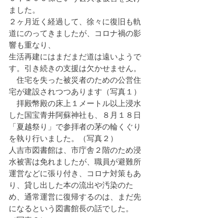
ました。
２ヶ月近く経過して、徐々に復旧も軌
道にのってきましたが、コロナ禍の影
響も重なり、
生活再建にはまだまだ道は遠いようで
す。引き続きの支援は欠かせません。
　住宅を失った被災者のための公営住
宅が建設されつつあります（写真１）
　拝殿幣殿の床上１メートル以上浸水
した国宝青井阿蘇神社も、８月１８日
「夏越祭り」で参拝者の茅の輪くぐり
を執り行いました。（写真２）
人吉市図書館は、市庁舎２階のため浸
水被害は免れましたが、職員が避難所
運営などに張り付き、コロナ対策もあ
り、貸し出した本の流出や汚染のた
め、通常運営に復帰するのは、まだ先
になるという図書館長の話でした。