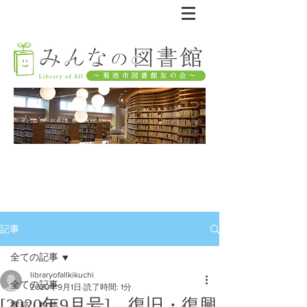
記事
全ての記事
libraryofallkikuchi
全ての記事
2020年9月1日
読了時間: 1分
[2020年9月号] 復旧・復興
寄稿・投稿