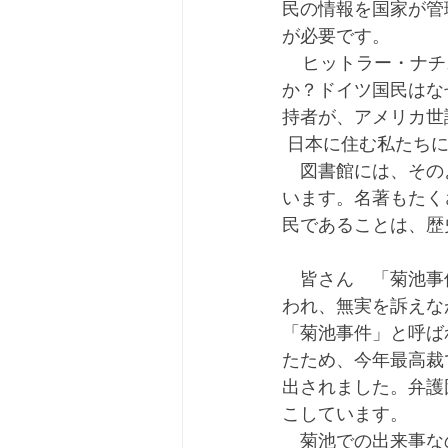
民の情報を国家が管
が必要です。
    ヒットラー・ナチスがドイツ国民あげてユダヤ人排除と大量虐殺を可能にしたのは何故
か？ドイツ国民はな
持者が、アメリカ世
 日本に住む私たち
　図書館には、その
います。名著もたく
民であることは、歴
　皆さん　「菊池事
われ、無実を訴えな
「菊池事件」と呼ば
たため、今年最高裁
出されました。弁護
こしています。
　菊池での出来事な