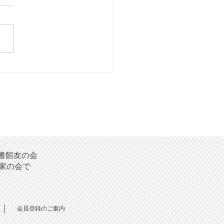
26年08月号] 短歌投稿
書館友の会
家の会で
会員登録のご案内