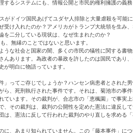
理するシステムにも、情報公開と市民的権利擁護の義務
ぜ受け入れたのか？アメリカがトランプ大統領を生み、
論を二分している現状は、なぜ生まれたのか？
にも、無縁のことではないと思います。
ような社会と国家の闇、多くの市民の犠牲に関する書物
さんあります。為政者の暴政を許したのは国民であり、
史が明白に物語っています。
件」ってご存じでしょうか？ハンセン病患者とされた男
がら、死刑執行された事件です。それは、菊池市の事件
れています。その裁判が、合志市の「恵楓園」で事実上
で、その裁判は、裁判の公開性を定めた憲法に違反して
団は、憲法に反して行われた裁判のやり直しを求める「
のに、あまり知られていません。この「藤本事件」につ