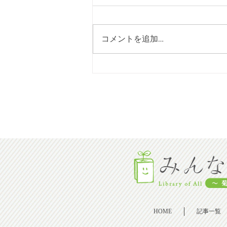
コメントを追加…
[2026年08月号] NHK朝ドラ
「風 薫る」と「警神増田巡
査」（泗水出身）
HOME
記事一覧