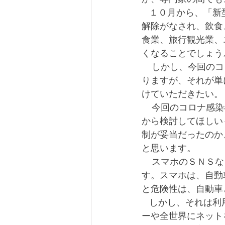
   １０月から、「新型コロナウイルス緊急事態宣言」や「まんえん防止等重点措置」の全面
解除がなされ、飲食
食業、旅行観光業、
くなることでしょう
    しかし、今回のコロナ禍が明らかにした様々な問題点は、新たな政権が取り組む課題にな
りますが、それが単
けていただきたい。
    今回のコロナ感染者の大都市と地方の感染者数の違いが何を意味しているか、様々な角度
から検討してほしい
制が妥当だったのか
と思います。
    スマホのＳＮＳなど、誹謗中傷が飛び交うネット情報に対する規制が、問題になっていま
す。スマホは、自動
と危険性は、自動車
   しかし、それは利用者だけが負うのではなく、ビジネスとして利益をむさぼるプロバイザ
ーや全世界にネット