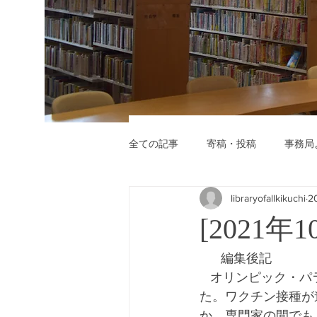
全ての記事
寄稿・投稿
事務局
libraryofallkikuchi
2
[2021
      編集後記
   オリンピック・パラリンピックが終わって、新型コロナウイルスの感染が激減し始めまし
た。ワクチン接種が
か、専門家の間でも