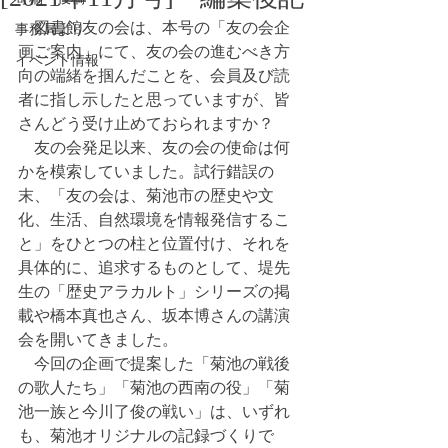
　図書館友の会は、本号の「友の会企
事務局より
画ご案内」にて、友の会の進むべき方
イベント情報
向の端緒を掴んだことを、会員及び読
者に指し示したと思っていますが、皆
さんどう受け止めておられますか？
　友の会発足以来、友の会の使命は何
かを模索していました。試行錯誤の
末、「友の会は、菊池市の歴史や文
化、生活、自然環境を情報発信するこ
と」をひとつの柱と位置付け、それを
具体的に、追求するものとして、堤先
生の「歴史アラカルト」シリーズの掲
載や橋本真也さん、坂本博さんの講演
会を開いてきました。
　今回の企画で提案した「菊池の戦後
の歌人たち」「菊池の西南の役」「菊
池一族と今川了俊の戦い」は、いずれ
も、菊池オリジナルの記録づくりで