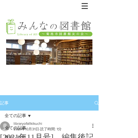
記事
全ての記事
libraryofallkikuchi
全ての記事
2021年10月31日
読了時間: 1分
[2021年11月号] 編集後記
寄稿・投稿