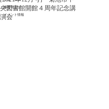
央図書館開館４周年記念講
事務局より
イベント情報
演会