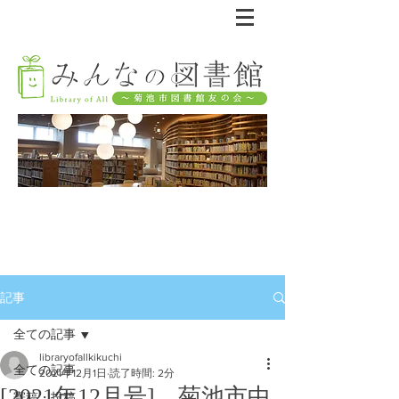
記事
全ての記事
libraryofallkikuchi
全ての記事
2021年12月1日
読了時間: 2分
[2021年12月号] 菊池市中
寄稿・投稿