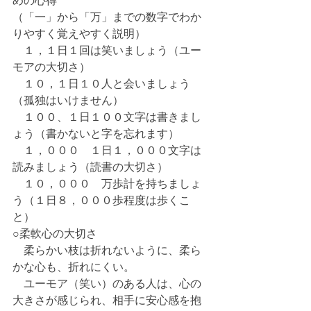
めの心得　
（「一」から「万」までの数字でわか
りやすく覚えやすく説明）
　１，１日１回は笑いましょう（ユー
モアの大切さ）
　１０，１日１０人と会いましょう
（孤独はいけません）
　１００、１日１００文字は書きまし
ょう（書かないと字を忘れます）
　１，０００　１日１，０００文字は
読みましょう（読書の大切さ）
　１０，０００　万歩計を持ちましょ
う（１日８，０００歩程度は歩くこ
と）
○柔軟心の大切さ
　柔らかい枝は折れないように、柔ら
かな心も、折れにくい。
　ユーモア（笑い）のある人は、心の
大きさが感じられ、相手に安心感を抱