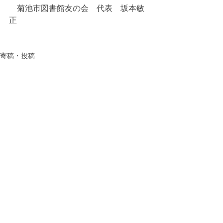
　菊池市図書館友の会　代表　坂本敏
正
寄稿・投稿
すべて表示
最新記事