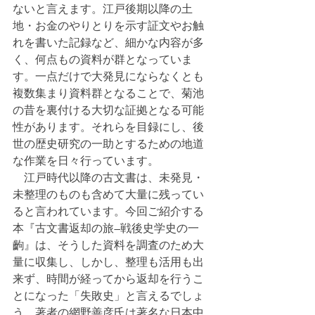
ないと言えます。江戸後期以降の土
地・お金のやりとりを示す証文やお触
れを書いた記録など、細かな内容が多
く、何点もの資料が群となっていま
す。一点だけで大発見にならなくとも
複数集まり資料群となることで、菊池
の昔を裏付ける大切な証拠となる可能
性があります。それらを目録にし、後
世の歴史研究の一助とするための地道
な作業を日々行っています。
　江戸時代以降の古文書は、未発見・
未整理のものも含めて大量に残ってい
ると言われています。今回ご紹介する
本『古文書返却の旅―戦後史学史の一
齣』は、そうした資料を調査のため大
量に収集し、しかし、整理も活用も出
来ず、時間が経ってから返却を行うこ
とになった「失敗史」と言えるでしょ
う。著者の網野善彦氏は著名な日本中