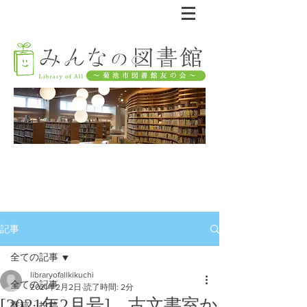
記事
全ての記事
libraryofallkikuchi
全ての記事
2021年2月2日
読了時間: 2分
[2021年2月号] 古文書室か
寄稿・投稿