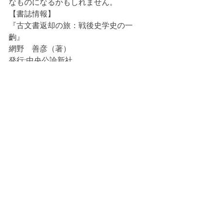
なものになるかもしれません。
【書誌情報】
『古文書返却の旅：戦後史学史の一
齣』
網野　善彦（著）
発行:中央公論新社
すべて表示
最新記事