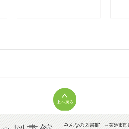
[20
[2026年08月号] 秋の朗読の
夕べ
みんなの図書館
～菊池市図