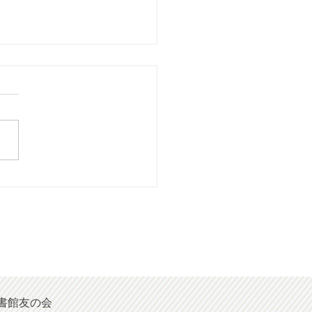
26年08月号] 短歌投稿
書館友の会