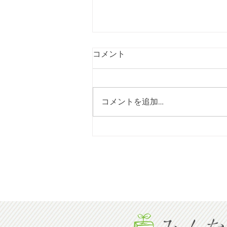
[2026年08月号] NHK朝ドラ
コメント
「風 薫る」と「警神増田巡
査」（泗水出身）
コレラ流行を命がけで止めた警察
官は泗水町出身増田巡査 明治
コメントを追加…
２７年 佐賀県高串地区のコレラ
流行に際し、防疫、消毒、遺体埋
葬に命がけで奮闘し、コレラ流行
を収束させ、自ら感染し、３日後
死亡した増田巡査（２５歳）は、
菊池市泗水町吉富出身です。
高串地区の皆さんは、「警神増田
神社」を建立して、今も７月２６
日夏祭りには、山車（だし）と大
漁旗で、遺徳を偲んでいます。