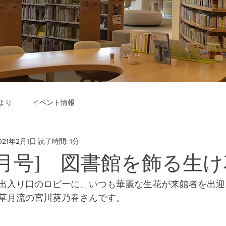
より
イベント情報
021年2月1日
読了時間: 1分
年2月号] 図書館を飾る生
出入り口のロビーに、いつも華麗な生花が来館者を出迎
草月流の宮川葵乃春さんです。