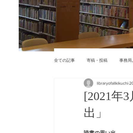
全ての記事
寄稿・投稿
事務局
libraryofallkikuchi
2
[2021
出」