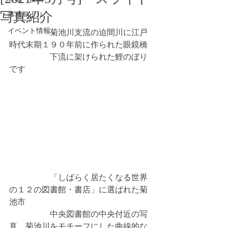
写真紹介
事務局より
イベント情報
　　　　　菊池川支流の迫間川に江戸
時代末期１９０年前に作られた眼鏡橋
　　　　　下流に架けられた鯉のぼり
です
　　　　　「しばらく居たくなる世界
の１２の図書館・書店」に選ばれた菊
池市
　　　　　中央図書館の中央付近の写
真。菊池川をモチーフにした曲線的な