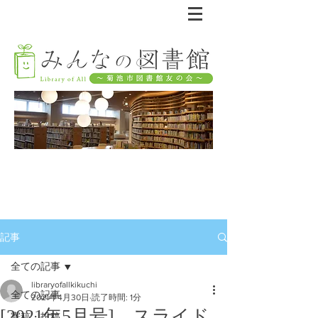
記事
全ての記事
libraryofallkikuchi
全ての記事
2021年4月30日
読了時間: 1分
[2021年5月号] スライド
寄稿・投稿