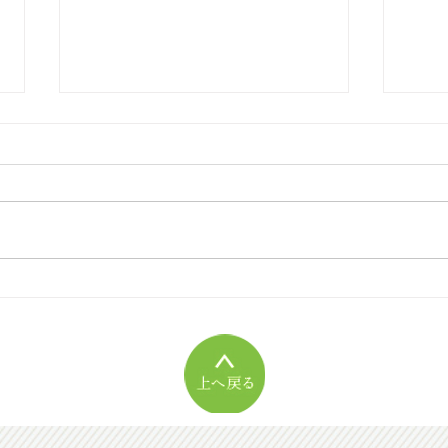
[2026年08月号]書評『生活史
[2
の方法』
しく