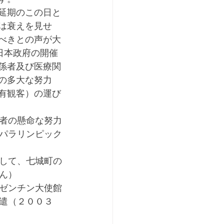
延期のこの日と
は衰えを見せ
べきとの声が大
日本政府の開催
係者及び医療関
の多大な努力
有観客）の運び
者の懸命な努力
パラリンピック
して、七城町の
ん）
ゼンチン大使館
派遣（２００３