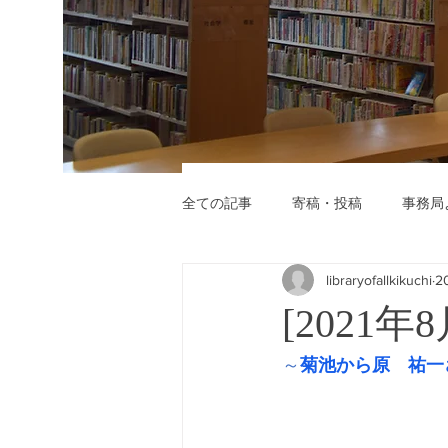
全ての記事
寄稿・投稿
事務局
libraryofallkikuchi
2
[2021
～
菊池から原　祐一