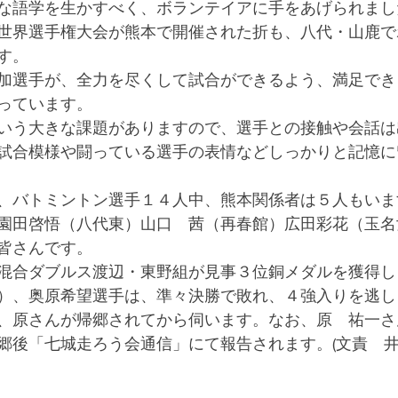
な語学を生かすべく、ボランテイアに手をあげられまし
世界選手権大会が熊本で開催された折も、八代・山鹿で
す。
加選手が、全力を尽くして試合ができるよう、満足でき
っています。
いう大きな課題がありますので、選手との接触や会話は
試合模様や闘っている選手の表情などしっかりと記憶に
、バトミントン選手１４人中、熊本関係者は５人もいま
園田啓悟（八代東）山口　茜（再春館）広田彩花（玉名
皆さんです。
混合ダブルス渡辺・東野組が見事３位銅メダルを獲得し
）、奥原希望選手は、準々決勝で敗れ、４強入りを逃し
、原さんが帰郷されてから伺います。なお、原　祐一さ
郷後「七城走ろう会通信」にて報告されます。(文責　