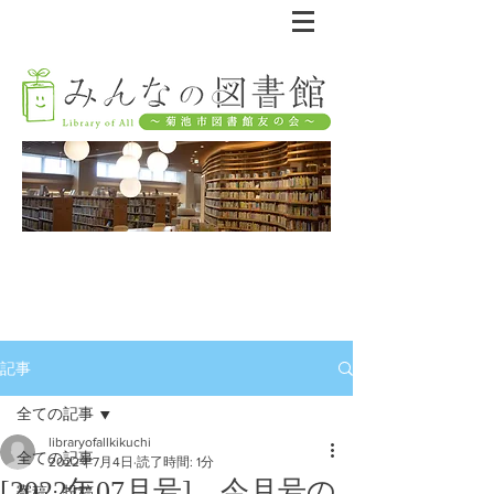
記事
全ての記事
libraryofallkikuchi
全ての記事
2022年7月4日
読了時間: 1分
[2022年07月号] 今月号の
寄稿・投稿