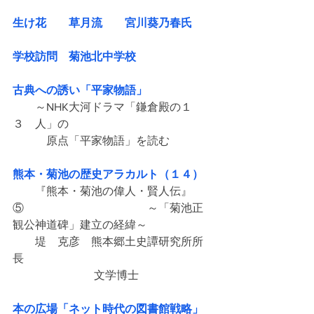
生け花　　草月流　　宮川葵乃春氏
学校訪問　菊池北中学校
古典への誘い「平家物語」
　　～NHK大河ドラマ「鎌倉殿の１
３　人」の
　　　原点「平家物語」を読む
熊本・菊池の歴史アラカルト（１４）
　　『熊本・菊池の偉人・賢人伝』
⑤　　　　　　　　　　　～「菊池正
観公神道碑」建立の経緯～
　　堤　克彦　熊本郷土史譚研究所所
長
　　　　　　　 文学博士
本の広場「ネット時代の図書館戦略」