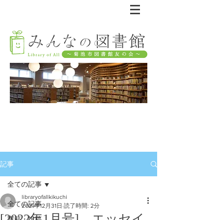
記事
全ての記事
libraryofallkikuchi
全ての記事
2021年12月31日
読了時間: 2分
[2022年1月号] エッセイ
寄稿・投稿