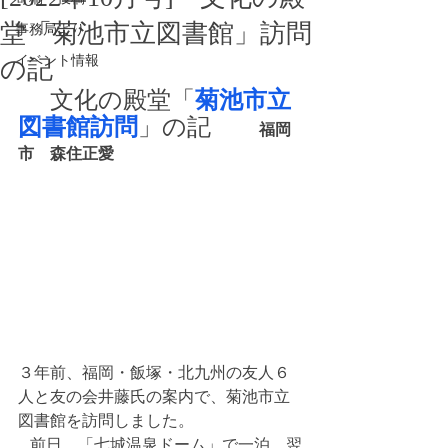
堂「菊池市立図書館」訪問
事務局より
イベント情報
の記
文化の殿堂「
菊池市立
図書館訪問
」の記
　福岡
市　森住正愛
３年前、福岡・飯塚・北九州の友人６
人と友の会井藤氏の案内で、菊池市立
図書館を訪問しました。
   前日、「七城温泉ドーム」で一泊、翌