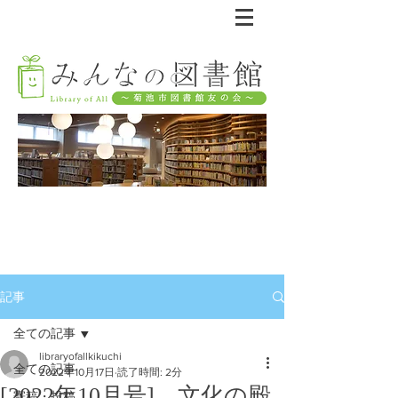
記事
全ての記事
libraryofallkikuchi
全ての記事
2022年10月17日
読了時間: 2分
[2022年10月号] 文化の殿
寄稿・投稿