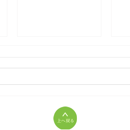
[2026年08月号]書評『生活史
[2
の方法』
しく