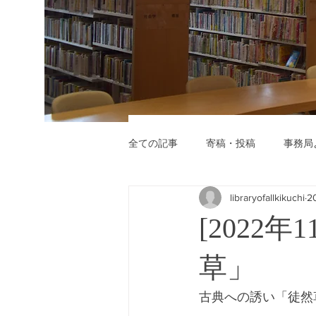
全ての記事
寄稿・投稿
事務局
libraryofallkikuchi
2
[2022
草」
古典への誘い「徒然