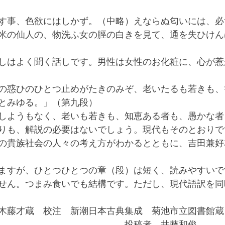
す事、色欲にはしかず。（中略）えならぬ匂いには、必
米の仙人の、物洗ふ女の脛の白きを見て、通を失ひけん
しはよく聞く話しです。男性は女性のお化粧に、心が惹
の惑ひのひとつ止めがたきのみぞ、老いたるも若きも、
とみゆる。」（第九段）
しようもなく、老いも若きも、知恵ある者も、愚かな者
りも、解説の必要はないでしょう。現代もそのとおりで
の貴族社会の人々の考え方がわかるとともに、吉田兼好
ますが、ひとつひとつの章（段）は短く、読みやすいで
せん。つまみ食いでも結構です。ただし、現代語訳を同
木藤才蔵　校注　新潮日本古典集成　菊池市立図書館蔵
　　　　　　　　　　　　　　投稿者　井藤和俊　