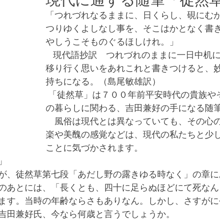
現代に通ずる随筆「徒然
「つれづれなるままに、日くらし、硯にむ
つりゆくよしなし事を、そこはかとなく書
やしうこそものぐるほしけれ。」
   現代語抄訳　つれづれのままに一日中机に向かい、心に
移り行く思いをあれこれと書きつけると、
持ちになる。（島尾敏雄訳）
 「徒然草」は７００年前平安時代の貴族やその周囲の人々
の暮らしに関わる、吉田兼好の手になる随
　風俗は現代とは異なっていても、その心
楽や美醜の感覚などは、現代の私たちと少
ことに気づかされます。
」
が、徒然草第七段「あだし野の露きゆる時なく」の章に
のあとには、「長くとも、四十に足らぬほどにて死なん
ます。当時の年齢ならさもありなん。しかし、さすがに
吉田兼好氏、今なら何歳と言うでしょうか。