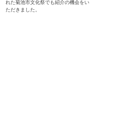
れた菊池市文化祭でも紹介の機会をい
ただきました。
これからもあらゆる情報を発信し続け
る図書室づくりを頑張ります。
寄稿・投稿