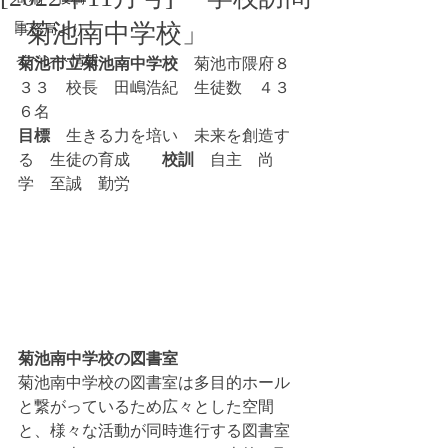
「菊池南中学校」
事務局より
イベント情報
菊池市立菊池南中学校
　菊池市隈府８
３３　校長　田嶋浩紀　生徒数　４３
６名　　
目標
　生きる力を培い　未来を創造す
る　生徒の育成　　
校訓
　自主　尚
学　至誠　勤労
菊池南中学校の図書室
菊池南中学校の図書室は多目的ホール
と繋がっているため広々とした空間
と、様々な活動が同時進行する図書室