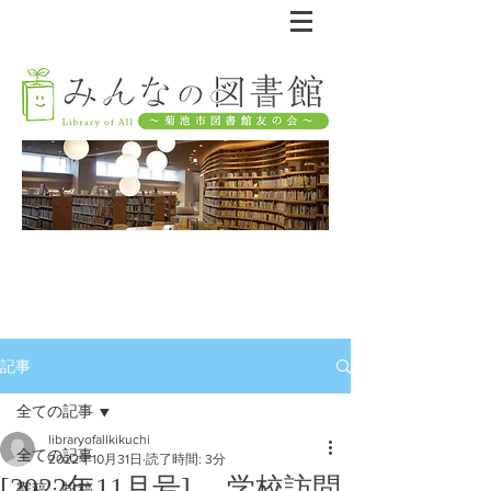
記事
全ての記事
libraryofallkikuchi
全ての記事
2022年10月31日
読了時間: 3分
[2022年11月号] 学校訪問
寄稿・投稿