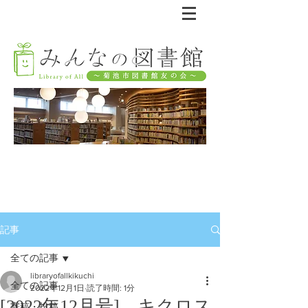
記事
全ての記事
libraryofallkikuchi
全ての記事
2022年12月1日
読了時間: 1分
[2022年12月号] キクロス
寄稿・投稿