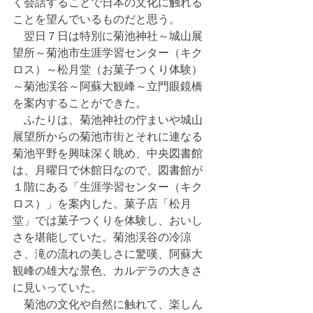
く会話することで日本の文化に触れる
ことを望んでいるものだと思う。
　翌日７日は特別に菊池神社～城山展
望所～菊池市生涯学習センター（キク
ロス）～松月堂（お菓子つくり体験）
～菊池渓谷～阿蘇大観峰～立門眼鏡橋
を案内することができた。
　ふたりは、菊池神社の佇まいや城山
展望所からの菊池市街とそれに連なる
菊池平野を興味深く眺め、中央図書館
は、月曜日で休館日なので、図書館が
１階にある「生涯学習センター（キク
ロス）」を案内した。菓子店「松月
堂」では菓子つくりを体験し、おいし
さを堪能していた。菊池渓谷の冷涼
さ、滝の流れの美しさに驚嘆、阿蘇大
観峰の雄大な景色、カルデラの大きさ
に見いっていた。
　菊池の文化や自然に触れて、楽しん