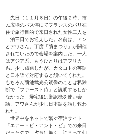
　先日（１１月６日）の午後２時、市
民広場のバス停にてフランスのパリ在
住で旅行目的で来日された女性二人を
二泊三日でお迎えした。名前は、アン
とアワさん。丁度「菊まつり」が開催
されていたので会場を案内した。一人
はアジア系、もうひとりはアフリカ
系。少し躊躇したが、カタコトの英語
と日本語で対応すると頷いてくれた。
もちろん菊池武光公銅像のことは私独
断で「ファースト侍」と説明するしか
なかった。帰宅後は翻訳機を使い会
話、アワさんが少し日本語を話し救わ
れた。
　世界中をネットで繋ぐ宿泊サイト
「エアー・ビ・アンド・ビ」での来日
だったので、夕食は無く、泊まって朝