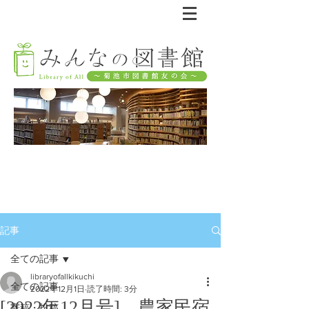
記事
全ての記事
libraryofallkikuchi
全ての記事
2022年12月1日
読了時間: 3分
[2022年12月号] 農家民宿
寄稿・投稿