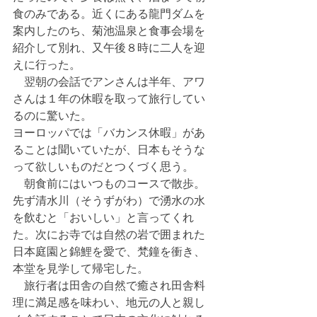
食のみである。近くにある龍門ダムを
案内したのち、菊池温泉と食事会場を
紹介して別れ、又午後８時に二人を迎
えに行った。
　翌朝の会話でアンさんは半年、アワ
さんは１年の休暇を取って旅行してい
るのに驚いた。
ヨーロッパでは「バカンス休暇」があ
ることは聞いていたが、日本もそうな
って欲しいものだとつくづく思う。
　朝食前にはいつものコースで散歩。
先ず清水川（そうずがわ）で湧水の水
を飲むと「おいしい」と言ってくれ
た。次にお寺では自然の岩で囲まれた
日本庭園と錦鯉を愛で、梵鐘を衝き、
本堂を見学して帰宅した。
　旅行者は田舎の自然で癒され田舎料
理に満足感を味わい、地元の人と親し