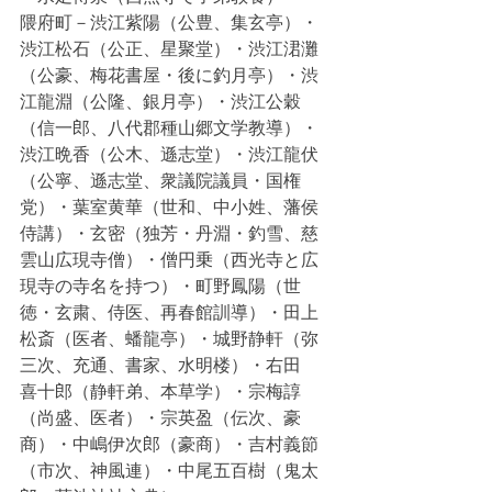
隈府町－渋江紫陽（公豊、集玄亭）・
渋江松石（公正、星聚堂）・渋江涒灘
（公豪、梅花書屋・後に釣月亭）・渋
江龍淵（公隆、銀月亭）・渋江公穀
（信一郎、八代郡種山郷文学教導）・
渋江晩香（公木、遜志堂）・渋江龍伏
（公寧、遜志堂、衆議院議員・国権
党）・葉室黄華（世和、中小姓、藩侯
侍講）・玄密（独芳・丹淵・釣雪、慈
雲山広現寺僧）・僧円乗（西光寺と広
現寺の寺名を持つ）・町野鳳陽（世
徳・玄粛、侍医、再春館訓導）・田上
松斎（医者、蟠龍亭）・城野静軒（弥
三次、充通、書家、水明楼）・右田
喜十郎（静軒弟、本草学）・宗梅諄
（尚盛、医者）・宗英盈（伝次、豪
商）・中嶋伊次郎（豪商）・吉村義節
（市次、神風連）・中尾五百樹（鬼太