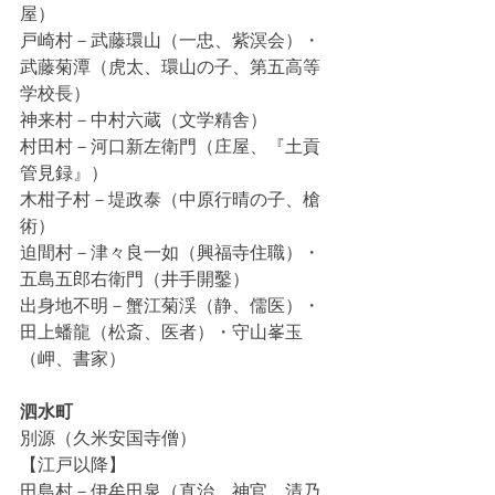
屋）
戸崎村－武藤環山（一忠、紫溟会）・
武藤菊潭（虎太、環山の子、第五高等
学校長）
神来村－中村六蔵（文学精舎）
村田村－河口新左衛門（庄屋、『土貢
管見録』）
木柑子村－堤政泰（中原行晴の子、槍
術）
迫間村－津々良一如（興福寺住職）・
五島五郎右衛門（井手開鑿）
出身地不明－蟹江菊渓（静、儒医）・
田上蟠龍（松斎、医者）・守山峯玉
（岬、書家）
泗水町
別源（久米安国寺僧）
【江戸以降】
田島村－伊牟田泉（直治、神官、清乃