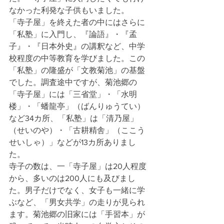
なかった利発な子供もいました。
「寺子屋」を終えた者の中にはさらに
「私塾」に入門し、『論語』・『孟
子』・『日本外史』の講釈など、中学
校程度の中等教育を学びました。この
「私塾」の隆盛が「文教菊池」の基盤
でした。調査途中ですが、菊池郷の
「寺子屋」には「三省堂」・「水明
楼」・「蟠龍亭」（ばんりゅうてい）
など34カ所、「私塾」は「清乃屋」
（せいのや）・「古耕精舎」（ここう
せいしゃ）」などが13カ所ありまし
た。
寺子の数は、一「寺子屋」は20人程度
から、多いのは200人にも及びまし
た。男子だけでなく、女子も一緒に学
ぶなど、「男女共学」の走りが見られ
ます。菊池郷の旧家には「手習本」が