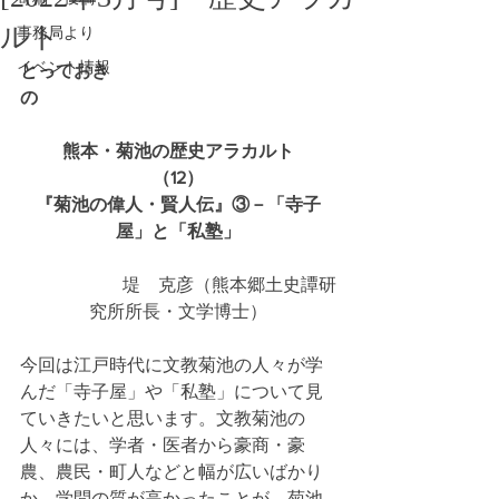
ルト
事務局より
イベント情報
とっておき
の　　　　　　　　　　　　　　　　
　熊本・菊池の歴史アラカルト　
（12）
『菊池の偉人・賢人伝』③－「寺子
屋」と「私塾」
                       堤　克彦（熊本郷土史譚研
究所所長・文学博士）
今回は江戸時代に文教菊池の人々が学
んだ「寺子屋」や「私塾」について見
ていきたいと思います。文教菊池の
人々には、学者・医者から豪商・豪
農、農民・町人などと幅が広いばかり
か、学問の質が高かったことが、菊池