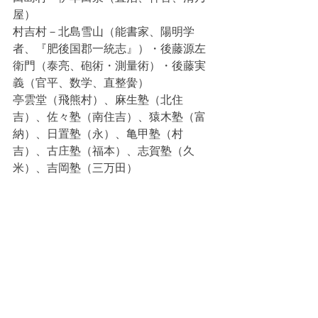
屋）
村吉村－北島雪山（能書家、陽明学
者、『肥後国郡一統志』）・後藤源左
衛門（泰亮、砲術・測量術）・後藤実
義（官平、数学、直整黌）
亭雲堂（飛熊村）、麻生塾（北住
吉）、佐々塾（南住吉）、猿木塾（富
納）、日置塾（永）、亀甲塾（村
吉）、古庄塾（福本）、志賀塾（久
米）、吉岡塾（三万田）
旭志村
【江戸以降】
妻越村－村上平内（正雄、剣術）・山
隈権兵衛（惟義、湯船堤の造営）
姫井村－渡辺元隣・同寿碩（医者、習
字・読書）
伊萩村－高浜権兵衛・同敏徳（士族、