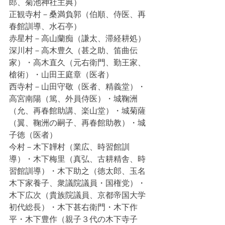
郎、菊池神社主典）
正観寺村－桑満負郭（伯順、侍医、再
春館訓導、水石亭）
赤星村－高山蘭痴（謙太、滞経耕処）
深川村－高木豊久（甚之助、笛曲伝
家）・高木直久（元右衛門、勤王家、
槍術）・山田王庭章（医者）
西寺村－山田守敬（医者、精義堂）・
高宮南陽（篤、外員侍医）・城鞠洲
（允、再春館助講、楽山堂）・城菊薩
（翼、鞠洲の嗣子、再春館助教）・城
子徳（医者）
今村－木下韡村（業広、時習館訓
導）・木下梅里（真弘、古耕精舎、時
習館訓導）・木下助之（徳太郎、玉名
木下家養子、衆議院議員・国権党）・
木下広次（貴族院議員、京都帝国大学
初代総長）・木下甚右衛門・木下作
平・木下豊作（親子３代の木下寺子