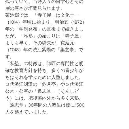
残っていて、当時人々の向学心とその
層の厚さが垣間見られます。
菊池郷では、「寺子屋」は文化十一
（1814）年頃に始まり、明治五（1872）
年の「学制発布」の直後まで続きまし
たが、「私塾」の始まりは「寺子屋」
よりも早く、その嚆矢が、寛延元
（1748）年の渋江紫陽の「集玄亭」で
す。
「私塾」の特徴は、師匠の専門性と明
確な教育方針を持ち、多くの青少年が
ちはそれを学ぶために入塾しました。
３代渋江涒灘の「鈞月亭」や５代渋江
公木・公寧の「遜志堂」（そんしど
う）には、肥後藩内外から多く来塾、
「遜志堂」36年間の入塾生は優に1500
人を越えていました。