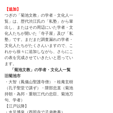
【追加】
つぎの「菊池文教」の学者・文化人一
覧」は、歴代渋江氏の「私塾」から輩
出し、またはその周辺にいた学者・文
化人たちが開いた「寺子屋」及び「私
塾」です。まだまだ調査漏れの学者・
文化人たちがたくさんいますので、こ
れから徐々に追加しながら、さらにこ
の表を完成させていきたいと思ってい
ます。
「菊池文教」の学者・文化人一覧
旧菊池市
・大智（鳳儀山聖護寺僧）・桂庵玄樹
（孔子聖堂で講ず）・隈部忠直（菊池
持朝・為邦・重朝三代の忠臣、菊池万
句、学者）　
【江戸以降】
・水足博泉（西照寺で子弟教養）