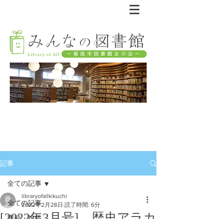
記事
全ての記事
libraryofallkikuchi
全ての記事
2022年2月28日
読了時間: 6分
[2022年3月号] 歴史アラカ
寄稿・投稿