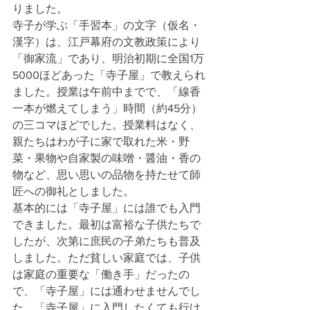
りました。
寺子が学ぶ「手習本」の文字（仮名・
漢字）は、江戸幕府の文教政策により
「御家流」であり、明治初期に全国1万
5000ほどあった「寺子屋」で教えられ
ました。授業は午前中までで、「線香
一本が燃えてしまう」時間（約45分）
の三コマほどでした。授業料はなく、
親たちはわが子に家で取れた米・野
菜・果物や自家製の味噌・醤油・香の
物など、思い思いの品物を持たせて師
匠への御礼としました。
基本的には「寺子屋」には誰でも入門
できました。最初は富裕な子供たちで
したが、次第に庶民の子弟たちも普及
しました。ただ貧しい家庭では、子供
は家庭の重要な「働き手」だったの
で、「寺子屋」には通わせませんでし
た。「寺子屋」に入門したくても行け