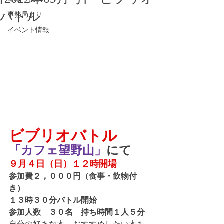
バトル
事務局より
イベント情報
ビブリオバトル
「カフェ望野山」
にて
９月４日（日）１２時開場　
参加費２，０００円（食事・飲物付
き）
１３時３０分バトル開始　
参加人数　３０名　持ち時間１人５分