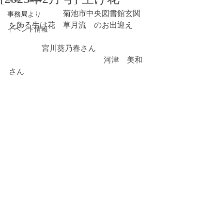
　　　　　　　菊池市中央図書館玄関
事務局より
を飾る生け花　草月流　のお出迎え
イベント情報
   　　　  宮川葵乃春さん                          
                         　　　　　　河津　美和
さん