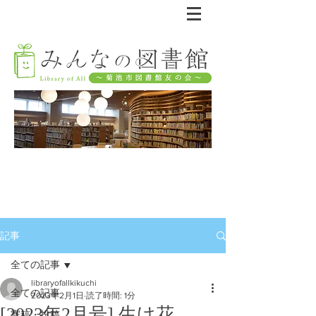
記事
全ての記事
libraryofallkikuchi
全ての記事
2023年2月1日
読了時間: 1分
[2023年2月号] 生け花
寄稿・投稿