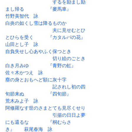
　　　　　　　　　　するを励まし励
まし帰る　　　　　『麥馬車』　　　
竹野美智代　詠
白炎の如くし雪は降るものか
　　　　　　　　　　夫に見せむとひ
とひらを受く　　　『カタルパの花』
山田とし子　詠
自負失せし心あやふく保つとき
　　　　　　　　　　切り絵のごとき
白き月みゆ　　　　『青野の虹』　
佐々木かつえ　詠
塵の身とおもへど額に灰十字
　　　　　　　　　　記されし初の四
旬節来ぬ　　　　　『四旬節』　　　
荒木みよ子　詠
阿修羅なす世のさまとても見尽くせり
　　　　　　　　　　引揚の日日よ夢
にも還るな　　　　『桐むらさ
き』　　萩尾春海　詠