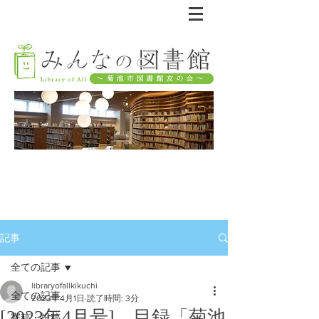
記事
全ての記事
libraryofallkikuchi
全ての記事
2023年4月1日
読了時間: 3分
[2023年4月号] 目録「菊池
寄稿・投稿