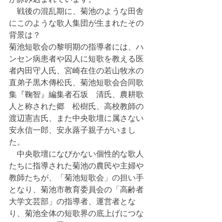
　戦後の混乱期に、菊池のような田舎
にこのような歌人集団が生まれたその
背景は？
菊池短歌会の黎明期の指導者には、ハ
ンセン病患者や囚人に短歌を教える医
者内田守人氏、宮崎在住の若山牧水の
直弟子黒木傳松氏、菊池短歌会合同歌
集『鞠智』編集者石坂　清氏、農耕歌
人と称された郷　松樹氏、高校教師の
渡辺憲吉氏、また中央歌壇に属さない
安永信一郎、安永蕗子親子がいまし
た。
　中央歌壇になびかない個性的な歌人
たちに指導された菊池の農民や主婦や
教師たちが、「菊池短歌会」の担い手
となり、菊池市教育委員会の「高齢者
大学文芸部」の指導者、運営者とな
り、菊池全体の短歌界の底上げにつな