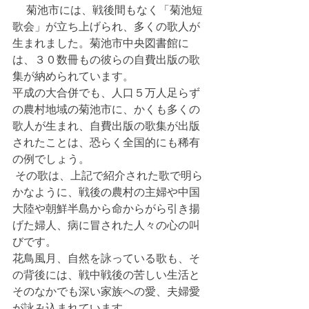
 　菊池市には、戦後間もなく「菊池短
歌会」が立ち上げられ、多くの歌人が
生まれました。菊池市中央図書館に
は、３０数冊もの彼らの自費出版の歌
集が納められています。
平成の大合併でも、人口５万人足らず
の農村地域の菊池市に、かくも多くの
歌人が生まれ、自費出版の歌集が出版
されたことは、恐らく全国的にも稀有
の例でしょう。
 その歌は、上記で紹介された歌で明ら
かなように、戦後の農村の主婦や中国
大陸や朝鮮半島から命からがら引き揚
げた婦人、病に冒された人々の心の叫
びです。
花鳥風月、自然を詠っている歌も、そ
の背後には、戦中戦後の苦しい生活と
そのなかでも深い家族への愛、夫婦愛
が詠み込まれています。