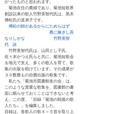
がったものと思われます。
　菊池在住の農婦であり、菊池短歌界
創設以来の歌人竹野美智代氏は、黒木
傳松氏の直弟子です。
　傳松の師があるからにためらはず
　　　　　　　　　　　農に嫁ぎし吾
なりしかな　　　　　　　竹野美智
代　詠
　竹野美智代氏は、山田とし子氏、
佐々木かつえ氏らと共に、菊池短歌会
を地元で支え、多くの歌人を育て、歌
集の出版を助けています。その成果が
３０数冊もの自費出版の歌集です。
　私たち「菊池市図書館友の会」は、
このような貴重な歌集を、図書館の書
架に眠らせておくことはできないと考
え、この度、「目録『菊池の戦後の歌
人たち』」を編集しました。
目録は、各歌人の歌４～５首を取り上