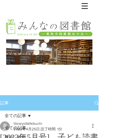
記事
全ての記事
libraryofallkikuchi
全ての記事
2023年4月25日
読了時間: 1分
[2023年5月号] 子ども読書
寄稿・投稿