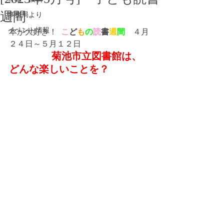
週間
事務局より
イベント情報
本が大好き！  
こ
ど
も
の
読
書
週
間
　４月
２４日～５月１２日
                 菊池市立図書館は、
どんな楽しいことを？