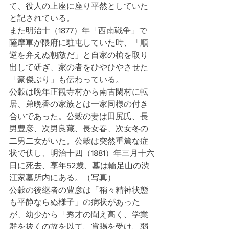
て、役人の上座に座り平然としていた
と記されている。
また明治十（1877）年「西南戦争」で
薩摩軍が隈府に駐屯していた時、「順
逆を弁えぬ朝敵だ」と自家の槍を取り
出して研ぎ、家の者をひやひやさせた
「豪傑ぶり」も伝わっている。
公穀は晩年正観寺村から南古閑村に転
居、弟晩香の家族とは一家同様の付き
合いであった。公穀の妻は田尻氏、長
男豊彦、次男良藏、長女春、次女冬の
二男二女がいた。公穀は突然重篤な症
状で伏し、明治十四（1881）年三月十六
日に死去、享年52歳、墓は輪足山の渋
江家墓所内にある。（写真）
公穀の後継者の豊彦は「稍々精神状態
も平静ならぬ様子」の病状があった
が、幼少から「秀才の聞え高く、学業
群を抜くの故を以て、賞賜を受け、弱