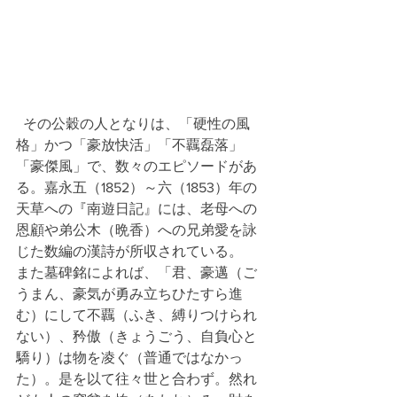
  その公穀の人となりは、「硬性の風
格」かつ「豪放快活」「不覊磊落」
「豪傑風」で、数々のエピソードがあ
る。嘉永五（1852）～六（1853）年の
天草への『南遊日記』には、老母への
恩顧や弟公木（晩香）への兄弟愛を詠
じた数編の漢詩が所収されている。
また墓碑銘によれば、「君、豪邁（ご
うまん、豪気が勇み立ちひたすら進
む）にして不覊（ふき、縛りつけられ
ない）、矜傲（きょうごう、自負心と
驕り）は物を凌ぐ（普通ではなかっ
た）。是を以て往々世と合わず。然れ