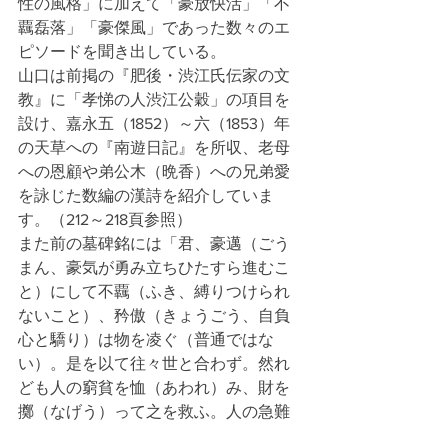
性の風格」に加えて「豪放快活」「不
覊磊落」「豪傑風」であった数々のエ
ピソードを聞き出している。
山口は前掲の『肥後・渋江氏伝家の文
教』に「孝悌の人渋江公穀」の項目を
設け、嘉永五（1852）～六（1853）年
の天草への『南遊日記』を所収、老母
への恩顧や弟公木（晩香）への兄弟愛
を詠じた数編の漢詩を紹介していま
す。（212～218頁参照）
また前の墓碑銘には「君、豪邁（ごう
まん、豪気が勇み立ちひたすら進むこ
と）にして不覊（ふき、縛りつけられ
ないこと）、矜傲（きょうごう、自負
心と驕り）は物を凌ぐ（普通ではな
い）。是を以て往々世と合わず。然れ
ども人の窮貧を恤（あわれ）み、財を
擲（なげう）って之を救ふ。人の急難
に奔（かけまわ）り、身を挺して之に