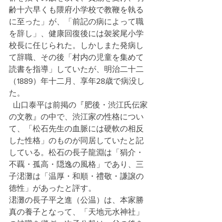
齢十六早くも隈府小学校で教鞭を執る
に至った」が、「前記の病によって職
を辞し」、健康回復後には袈裟尾小学
校長に任じられた。しかしまた発病し
て辞職、その後「村内の児童を集めて
読書を指導」していたが、明治二十二
（1889）年十二月、享年28歳で病没し
た。
  山口泰平は前掲の『肥後・渋江氏伝家
の文教』の中で、渋江家の性格につい
て、「松石先生の血脈には硬軟の相反
した性格」のものが同居していたと記
している。松石の長子龍淵は「狷介・
不覊・孤高・隠逸の風格」であり、三
子涒灘は「温厚・和順・禮敬・謙譲の
徳性」があったと評す。
涒灘の長子平之進（公温）は、本家勝
真の養子となって、「天地元水神社」