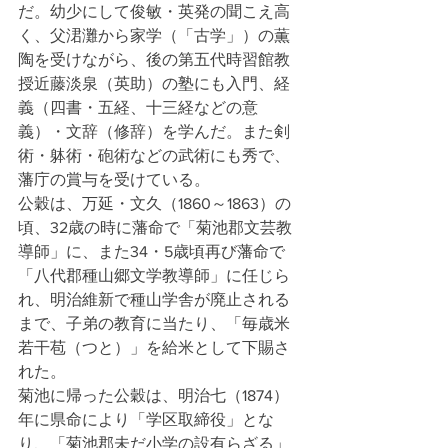
だ。幼少にして俊敏・英発の聞こえ高
く、父涒灘から家学（「古学」）の薫
陶を受けながら、後の第五代時習館教
授近藤淡泉（英助）の塾にも入門、経
義（四書・五経、十三経などの意
義）・文辞（修辞）を学んだ。また剣
術・躰術・砲術などの武術にも秀で、
藩庁の賞与を受けている。
公穀は、万延・文久（1860～1863）の
頃、32歳の時に藩命で「菊池郡文芸教
導師」に、また34・5歳頃再び藩命で
「八代郡種山郷文学教導師」に任じら
れ、明治維新で種山学舎が廃止される
まで、子弟の教育に当たり、「毎歳米
若干苞（つと）」を給米として下賜さ
れた。
菊池に帰った公穀は、明治七（1874）
年に県命により「学区取締役」とな
り、「菊池郡未だ小学の設有らざる」