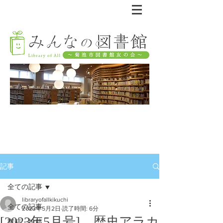
記事
全ての記事
libraryofallkikuchi
全ての記事
2023年5月2日
読了時間: 6分
[2023年5月号] 歴史アラカ
寄稿・投稿