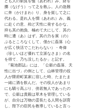
ども人の窮貧を恤（あわれ）み、財を
擲（なげう）って之を救ふ。人の急難
に奔（かけまわ）り、身を挺して之に
代わる。是れ人を憫（あわれ）み、義
に赴くの意、殆ど天性に発するかな、
抑も其の抱負、極めて大にして、其の
時に遭（あ）はず。其の力を展（の）
ぶるところなくして、僅かに磊落（心
が広く快活でこだわらない）・奇偉
（珍しいほど優れて立派なさま）の名
を得て、乃ち没したるか」と記す。
  『菊池郡誌』には、「公穀の磊落、天
性に出づ」の例として、山林管理の役
人が隈府町某家に宿した時、たまたま
一緒に酒を飲んだ。その役人があまり
にも驕り高ぶり、傍若無人であったの
で、公穀は貴殿は草木を管理している
が、自分は万物の霊長たる人間を訓育
し、陛下の臣民を教導していると言っ