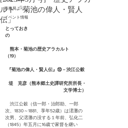
ルト「菊池の偉人・賢人
事務局より
イベント情報
伝」
とっておき
の　　　　　　　　　　　　　　　　
　熊本・菊池の歴史アラカルト　
（19）
『菊池の偉人・賢人伝』⑩－渋江公穀
堤　克彦（熊本郷土史譚研究所所長・
文学博士）
    渋江公穀（信一郎・治郎助、一郎
次、1830～1881、享年52歳）は涒灘の
次男、父涒灘の没する１年前、弘化二
（1845）年五月に16歳で家督を継い