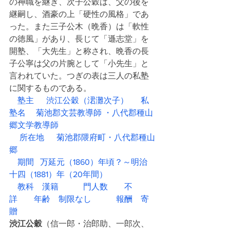
の神職を継ぎ、次子公穀は、父の後を
継嗣し、酒豪の上「硬性の風格」であ
った。また三子公木（晩香）は「軟性
の徳風」があり、長じて「遜志堂」を
開塾、「大先生」と称され、晩香の長
子公寧は父の片腕として「小先生」と
言われていた。つぎの表は三人の私塾
に関するものである。
　塾主  　渋江公穀（涒灘次子） 　 私
塾名     菊池郡文芸教導師 ・八代郡種山
郷文学教導師    
 　所在地      菊池郡隈府町・八代郡種山
郷    
　期間   万延元（1860）年頃？～明治
十四（1881）年（20年間）
　教科　漢籍　　　門人数　　不
詳　　年齢　制限なし　　　報酬　寄
贈
渋江公穀
（信一郎・治郎助、一郎次、