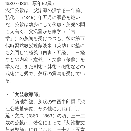
1830～1881、享年52歳）
渋江公穀は、父涒灘の没する一年前、
弘化二（1845）年五月に家督を継い
だ。公穀は幼少にして俊敏・英発の聞
こえ高く、父涒灘から家学（「古
学」）の薫陶を受けつつも、後の第五
代時習館教授近藤淡泉（英助）の塾に
も入門して経義（四書・五経、十三経
などの内容・意義）・文辞（修辞）を
学んだ。また剣術・躰術・砲術などの
武術にも秀で、藩庁の賞与を受けてい
る。
・「文芸教導師」
『菊池郡誌』所収の中西牛郎撰「渋
江公穀墓碑銘」その他によれば、万
延・文久（1860～1863）の頃、三十二
歳の公穀は、藩命によって「菊池郡文
芸教導師」に任じられ、三十四・五歳