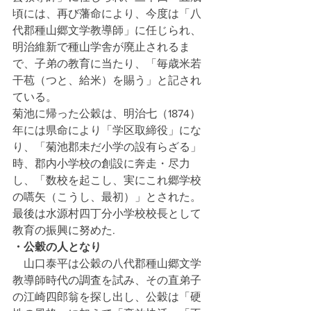
頃には、再び藩命により、今度は「八
代郡種山郷文学教導師」に任じられ、
明治維新で種山学舎が廃止されるま
で、子弟の教育に当たり、「毎歳米若
干苞（つと、給米）を賜う」と記され
ている。
菊池に帰った公穀は、明治七（1874）
年には県命により「学区取締役」にな
り、「菊池郡未だ小学の設有らざる」
時、郡内小学校の創設に奔走・尽力
し、「数校を起こし、実にこれ郷学校
の嚆矢（こうし、最初）」とされた。
最後は水源村四丁分小学校校長として
教育の振興に努めた.
・公穀の人となり
山口泰平は公穀の八代郡種山郷文学
教導師時代の調査を試み、その直弟子
の江崎四郎翁を探し出し、公穀は「硬