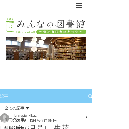
記事
全ての記事
libraryofallkikuchi
全ての記事
2023年6月10日
読了時間: 1分
[2023年6月号] 生花
寄稿・投稿