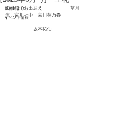
図書館でお出迎え                        草月
事務局より
流　宮川社中　宮川葵乃春
イベント情報
　　　　　　坂本祐仙