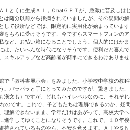
ＡＩとくに生成ＡＩ，ＣhatＧＰＴが、急激に普及しは
とは随分以前から指摘されていましたが、その疑問の解
として役所などでは、限定的に実用化が始まっています
響をもろに受けそうです。今ですらスマートフォンのア
私など、お払い箱になることでしょう。個人的にはかま
には、たいへんな時代になりそうです。便利だと喜んで
。スキルアップなど高齢者が簡単にできるわけありませ
館で「教科書展示会」をみました。小学校中学校の教科
う。パラパラと手にとってみたのですが、驚きました。
も漢文も）ですが、どれもハイレベルなのに、それぞれ
ジなのです。これで、子どもたちは理解できるのか、疑
、理解できないまま、学年だけはあがって、高校大学へ
に進学してゆくことになりそうです。これで、１０年後
維持されているものやら、不安を覚えます。ＡＩやＳＮ