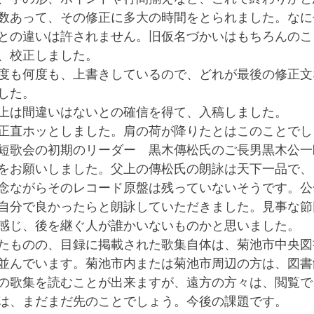
数あって、その修正に多大の時間をとられました。なに
との違いは許されません。旧仮名づかいはもちろんのこ
、校正しました。
度も何度も、上書きしているので、どれが最後の修正文
した。
上は間違いはないとの確信を得て、入稿しました。
正直ホッとしました。肩の荷が降りたとはこのことでし
短歌会の初期のリーダー　黒木傳松氏のご長男黒木公一
をお願いしました。父上の傳松氏の朗詠は天下一品で、
念ながらそのレコード原盤は残っていないそうです。公
自分で良かったらと朗詠していただきました。見事な節
感じ、後を継ぐ人が誰かいないものかと思いました。
たものの、目録に掲載された歌集自体は、菊池市中央図
並んでいます。菊池市内または菊池市周辺の方は、図書
の歌集を読むことが出来ますが、遠方の方々は、閲覧で
は、まだまだ先のことでしょう。今後の課題です。