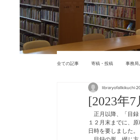
全ての記事
寄稿・投稿
事務局
libraryofallkikuchi
2
[2023
　正月以降、「目録
１２月末までに、原
日時を要しました。
　目録の形、綴じ方