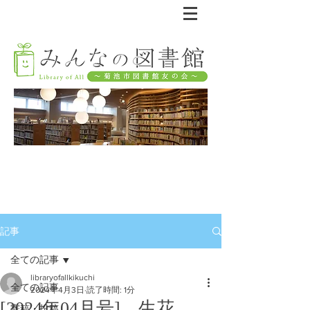
記事
全ての記事
libraryofallkikuchi
全ての記事
2024年4月3日
読了時間: 1分
[2024年04月号] 生花
寄稿・投稿