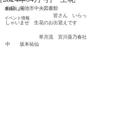
生花　菊池市中央図書館　
事務局より
　　　　　　　　　　皆さん　いらっ
イベント情報
しゃいませ　生花のお出迎えです
　　　　　　　草月流　宮川葵乃春社
中　　坂本祐仙