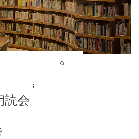
朗読会
告