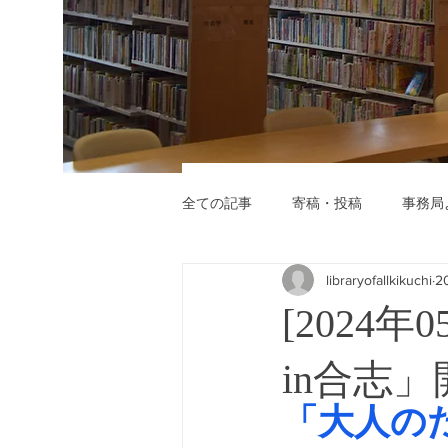
全ての記事
寄稿・投稿
事務局
libraryofallkikuchi
2
[2024
in合志
「大人の