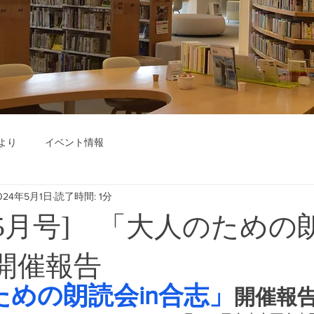
より
イベント情報
024年5月1日
読了時間: 1分
年05月号] 「大人のための
」開催報告
ための朗読会in合志」
開催報