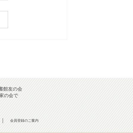
028年07月号] 投稿歓迎！
書館友の会
家の会で
会員登録のご案内