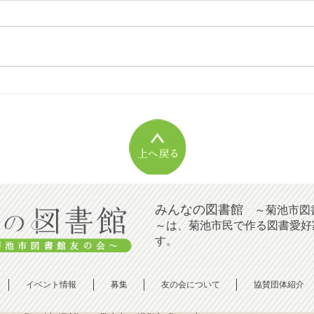
[2026年08月号]菊池の夏
[2
みんなの図書館
～菊池市図
～は、菊池市民で作る図書愛好
す。
イベント情報
募集
友の会について
協賛団体紹介