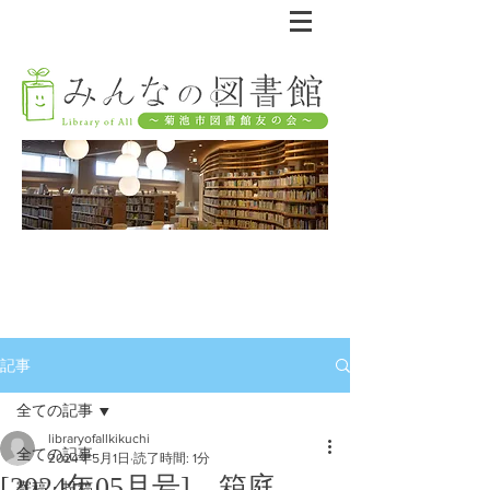
記事
全ての記事
libraryofallkikuchi
全ての記事
2024年5月1日
読了時間: 1分
[2024年05月号] 箱庭
寄稿・投稿