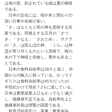
は俵の形、刻まれている線は藁の模様
である。
　日本の文化には、稲や米と関わりの
深い行事や名称が多い。
「さ」はもともと田の神を意味する言
葉である。田植えする五月の「さつ
き」「さなえ」「さおとめ」。サクラ
の「さ」は田んぼの神、「くら」は神
霊が寄り付くものという意味で、桜の
木の下で神様と供食し、豊作を祈るこ
とである。
　日本の食料自給率は38％と低く、外
国からの輸入に頼っている。かってイ
ギリスは食料自給率は45％だったが、
半世紀かけて現在７2％に達している。
日本は農業就業人口もかってなく減少
し、後継者不足である。自給率向上と
後継者対策は喫緊の課題である。
　新渡戸稲造氏は、著書「農業本論」