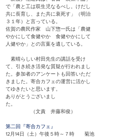
で「農と工は双生児なるべし。けだし
共に長育し、また共に衰死す」（明治
３１年）と言っている。
佐賀の農民作家　山下惣一氏は「農健
やかにして食健やか　食健やかにして
人健やか」との言葉を遺している。
　素晴らしい村田先生の講話を受け
て、引き続き活発な質疑が行われまし
た。参加者のアンケートも回答いただ
きました。寄合カフェの運営に活かし
てゆきたいと思います。
ありがとうございまし
た。　　　　　　　　　　　　　　　
　　　　　（文責　井藤和俊）
第二回『寄合カフェ』
12月14日（土）午後５時～７時　　菊池