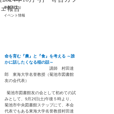
ェ報告
事務局より
イベント情報
命を育む『農』と『食』を考える ～誰
かに話したくなる稲の話～
　　　　　　　　　　　講師　村田達
郎　東海大学名誉教授（菊池市図書館
友の会代表）
  菊池市図書館友の会として初めての試
みとして、9月21日(土)午後５時より、
菊池市中央図書館ステップにて、本会
代表でもある東海大学名誉教授村田達