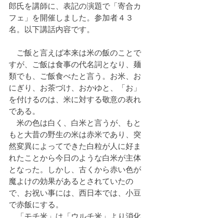
郎氏を講師に、表記の演題で「寄合カ
フェ」を開催しました。参加者４３
名。以下講話内容です。
　ご飯と言えば本来は米の飯のことで
すが、ご飯は食事の代名詞となり、麺
類でも、ご飯食べたと言う。お米、お
にぎり、お茶づけ、おかゆと、「お」
を付けるのは、米に対する敬意の表れ
である。
　米の色は白く、白米と言うが、もと
もと大昔の野生の米は赤米であり、突
然変異によってできた白粒が人に好ま
れたことから今日のような白米が主体
となった。しかし、古くから赤い色が
魔よけの効果があるとされていたの
で、お祝い事には、西日本では、小豆
で赤飯にする。
　「モチ米」は「ウルチ米」より消化