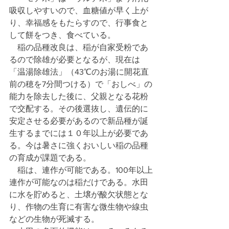
吸収しやすいので、血糖値が早く上が
り、幸福感をもたらすので、行事食と
して餅をつき、食べている。
　稲の品種改良は、稲が自家受粉であ
るので除雄が必要となるが、現在は
「温湯除雄法」（43℃のお湯に開花直
前の穂を7分間つける）で「おしべ」の
能力を除去した後に、父親となる花粉
で交配する。その後選抜し、遺伝的に
安定させる必要があるので新品種が誕
生するまでには１０年以上が必要であ
る。今は暑さに強くおいしい稲の品種
の育成が課題である。
　稲は、連作が可能である。100年以上
連作が可能なのは稲だけである。水田
に水を貯めると、土壌が酸欠状態とな
り、作物の生育に有害な微生物や線虫
などの生物が死滅する。