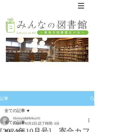
記事
全ての記事
libraryofallkikuchi
全ての記事
2024年10月2日
読了時間: 3分
[2024年10月号] 寄合カフ
寄稿・投稿