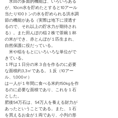
　水田の多面的機能は、いろいろある
が、10cm水を貯めたとすると10アール
当たり100トンの水を貯められる洪水調
節の機能がある（実際は地下に浸透す
るので、それ以上の貯水力が期待され
る）。また田んぼの稲２株で茶碗１杯
の米ができ、赤とんぼが１匹生まれ、
自然保護に役だっている。
　米や稲をもとにいろいろな単位がで
きている。
１坪は１日分の米３合を作るのに必要
な面積約3,3㎡である。１反（10アー
ル、1,000㎡）
は一人が１年間に食べる米約150kgを作
るのに必要な面積であり、これを１石
とした。
肥後54万石は、54万人を養える財力が
あったということである。また、１石
を買えるお金が１両であり、小判の形