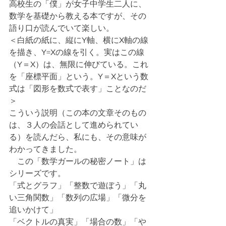
高校生の「僕」が女子中学生二人に、
数学を基礎から教える本ですが、その
語り口が読んでいて楽しい。
＜白紙の紙に、縦にY軸、横にX軸の線
を描き、Y=Xの線を引く。実はこの線
（Y＝X）は、無限に伸びている。これ
を「座標平面」という。Y＝Xという数
式は「図形を数式で表す」ことなのだ
＞
こういう説明（この本の文章そのもの
は、３人の会話として進められてい
る）を読んだら、私にも、その意味が
わかってきました。
　この「数学ガールの秘密ノート」は
シリーズです。
「式とグラフ」「整数で遊ぼう」「丸
い三角関数」「数列の広場」「微分を
追いかけて」
「ベクトルの真実」「場合の数」「や