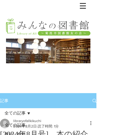
記事
全ての記事
libraryofallkikuchi
全ての記事
2024年8月2日
読了時間: 1分
[2024年8月号] 本の紹介
寄稿・投稿