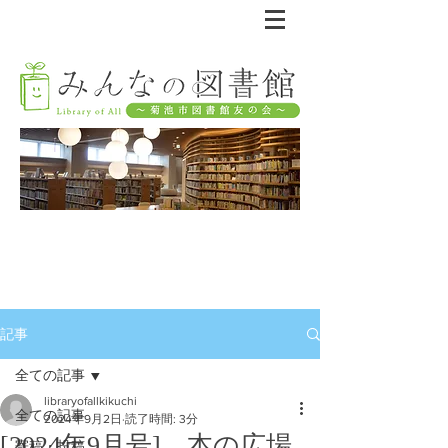
記事
全ての記事
libraryofallkikuchi
全ての記事
2024年9月2日
読了時間: 3分
[2024年9月号] 本の広場
寄稿・投稿