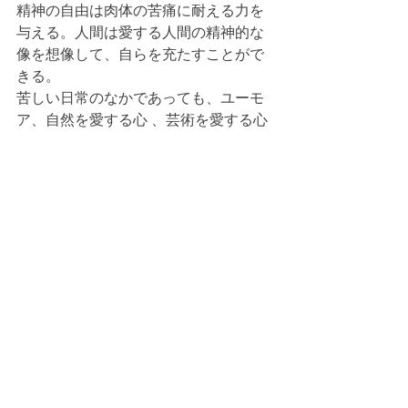
精神の自由は肉体の苦痛に耐える力を
与える。人間は愛する人間の精神的な
像を想像して、自らを充たすことがで
きる。
苦しい日常のなかであっても、ユーモ
ア、自然を愛する心 、芸術を愛する心
が、一瞬でもあることが、私たちの精
神を支えてくれる」と言います。
　フランクルは、解放後、この体験を
もとに「ロゴセラピー」として精神医
療に大きな一石を投じ、収容所体験を
「夜と霧」として著しました。
寄稿・投稿