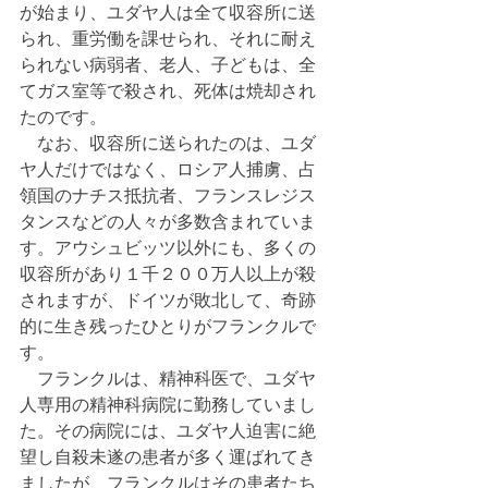
が始まり、ユダヤ人は全て収容所に送
られ、重労働を課せられ、それに耐え
られない病弱者、老人、子どもは、全
てガス室等で殺され、死体は焼却され
たのです。
　なお、収容所に送られたのは、ユダ
ヤ人だけではなく、ロシア人捕虜、占
領国のナチス抵抗者、フランスレジス
タンスなどの人々が多数含まれていま
す。アウシュビッツ以外にも、多くの
収容所があり１千２００万人以上が殺
されますが、ドイツが敗北して、奇跡
的に生き残ったひとりがフランクルで
す。
　フランクルは、精神科医で、ユダヤ
人専用の精神科病院に勤務していまし
た。その病院には、ユダヤ人迫害に絶
望し自殺未遂の患者が多く運ばれてき
ましたが、フランクルはその患者たち