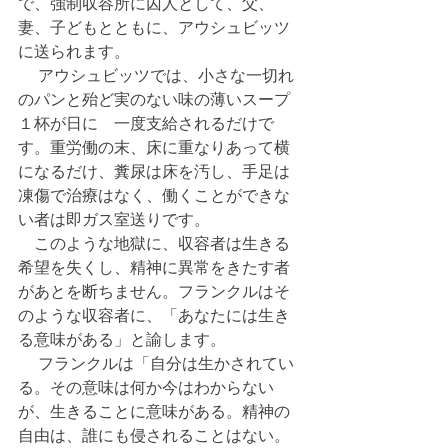
で、強制収容所に囚人として、父、
妻、子どもとともに、アウシュビッツ
に送られます。
 　アウシュビッツでは、小さな一切れ
のパンと殆ど実のない味の薄いスープ
１杯が日に　一度支給されるだけで
す。重労働の末、床に重なりあって横
になるだけ、糞尿は床を汚し、手足は
凍傷で治療はなく、働くことができな
い者は即ガス室送りです。
　このような地獄に、収容者は生きる
希望を失くし、精神に異常をきたす者
があとを断ちません。フランクルはそ
のような収容者に、「あなたには生き
る意味がある」と諭します。
 　フランクルは「自分は生かされてい
る。その意味は何か今はわからない
が、生きることに意味がある。精神の
自由は、誰にも侵されることはない。