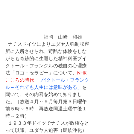
　　　　　　　　福岡　山崎　和雄
  ナチスドイツによりユダヤ人強制収容
所に入所させられ、苛酷な体験をしな
がらも奇跡的に生還した精神科医ブイ
クトール・フランクルの独自の心理療
法「ロゴ・セラピー」について、
NHK
こころの時代
「ブｲクトール・フランク
ル～それでも人生には意味がある」
を
聞いて、その内容を始めて知りまし
た。（放送４月～９月毎月第３日曜午
前５時～６時　再放送同週土曜午後１
時～２時）
  １９３３年ドイツでナチスが政権をと
って以降、ユダヤ人迫害（民族浄化）