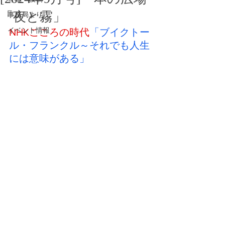
「夜と霧」
事務局より
イベント情報
NHKこころの時代
「ブイクトー
ル・フランクル～それでも人生
には意味がある」