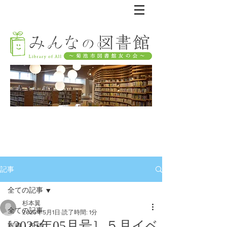
記事
全ての記事
杉本翼
全ての記事
2025年5月1日
読了時間: 1分
［2025年05月号］５月イベ
寄稿・投稿