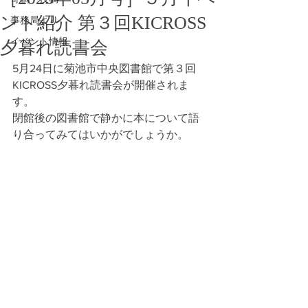
ント紹介 第３回KICROSS
事務局より
イベント情報
夕暮れ読書会
5月24日に菊池市中央図書館で第３回
KICROSS夕暮れ読書会が開催されま
す。
閉館後の図書館で静かに本について語
り合ってみてはいかがでしょうか。