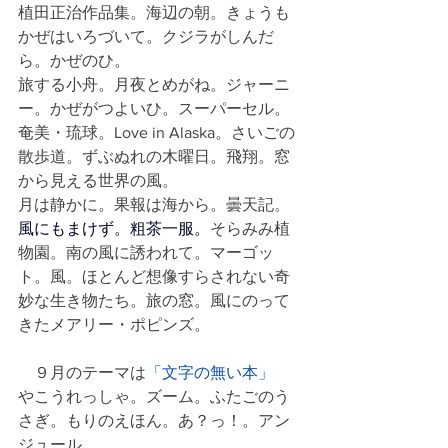
植田正治作品集。海辺の朝。きょうも
かぜはいろづいて。クジラがしんだ
ら。かぜのひ。
旅する小舟。月夜とめがね。ジャーニ
ー。かぜがつよいひ。スーパーセル。
奄美・琉球。Love in Alaska。さいごの
散歩道。ずぶぬれの木曜日。飛翔。窓
から見える世界の風。
月は静かに。果報は海から。曇天記。
風にもまけず。粗茶一服。
そらみみ植
物園。南の風に誘われて。マーゴッ
ト。風。ほとんど想像すらされない奇
妙な生き物たち。旅の窓。風にのって
きたメアリー・ポピンズ。
　９月のテーマは
「文字の無い本」
やこうれっしゃ。ズーム。ふたごのう
さぎ。もりのえほん。あ？っ！。アン
ジュール。