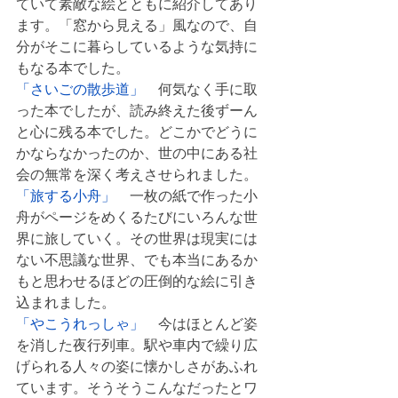
ていて素敵な絵とともに紹介してあり
ます。「窓から見える」風なので、自
分がそこに暮らしているような気持に
もなる本でした。
「さいごの散歩道」
　何気なく手に取
った本でしたが、読み終えた後ずーん
と心に残る本でした。どこかでどうに
かならなかったのか、世の中にある社
会の無常を深く考えさせられました。
「旅する小舟」
　一枚の紙で作った小
舟がページをめくるたびにいろんな世
界に旅していく。その世界は現実には
ない不思議な世界、でも本当にあるか
もと思わせるほどの圧倒的な絵に引き
込まれました。
「やこうれっしゃ」
　今はほとんど姿
を消した夜行列車。駅や車内で繰り広
げられる人々の姿に懐かしさがあふれ
ています。そうそうこんなだったとワ