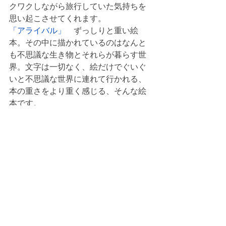
クワクしながら旅行していた気持ちを
思い起こさせてくれます。
「アライバル」
　ずっしりと重い絵
本。その中に描かれているのはなんと
も不思議な生き物とそれらが暮らす世
界。文字は一切なく、絵だけでぐいぐ
いと不思議な世界に連れて行かれる、
本の重さをより重く感じる、そんな絵
本です。
　司書さんに選んでもらう「
キクロス
文庫
」これからも楽しみです。
　　　　　　　　cafe望野山 　益﨑英
子
寄稿・投稿