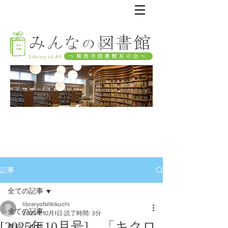
記事
全ての記事
libraryofallkikuchi
全ての記事
2025年10月1日
読了時間: 3分
[2025年10月号] 「キクロ
寄稿・投稿