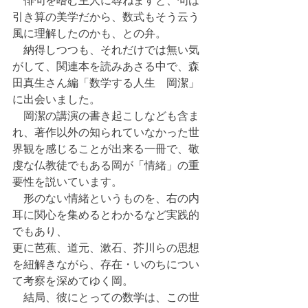
　俳句を嗜む主人に尋ねますと、句は
引き算の美学だから、数式もそう云う
風に理解したのかも、との弁。
　納得しつつも、それだけでは無い気
がして、関連本を読みあさる中で、森
田真生さん編「数学する人生　岡潔」
に出会いました。
　岡潔の講演の書き起こしなども含ま
れ、著作以外の知られていなかった世
界観を感じることが出来る一冊で、敬
虔な仏教徒でもある岡が「情緒」の重
要性を説いています。
　形のない情緒というものを、右の内
耳に関心を集めるとわかるなど実践的
でもあり、
更に芭蕉、道元、漱石、芥川らの思想
を紐解きながら、存在・いのちについ
て考察を深めてゆく岡。
　結局、彼にとっての数学は、この世