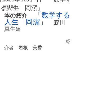
る人生 岡潔」
事務局より
「数学する
イベント情報
本の紹介
人生　岡潔」
森田　
真生
編
　　　　　　　　　　　　　紹
介者　岩根　美香