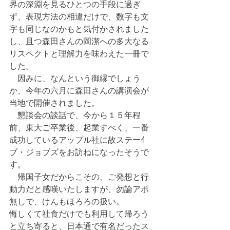
界の深淵を見るひとつの手段に過ぎ
ず、表現方法の相違だけで、数字も文
字も同じなのかもと気付かされました
し、且つ森田さんの岡潔への多大なる
リスペクトと理解力を味わえた一冊で
した。
　因みに、なんという御縁でしょう
か、今年の六月に森田さんの講演会が
当地で開催されました。
　懇談会の談話で、今から１５年程
前、東大ご卒業後、起業すべく、一番
成功しているアップル社に故ステーｲ
ブ・ジョブズをお訪ねになったそうで
す。
　帰国子女だからこその、ご発想と行
動力だと感嘆いたしますが、勿論アポ
無しで、けんもほろろの扱い。
悔しくて社食だけでも利用して帰ろう
と立ち寄ると、日本通で有名だったス