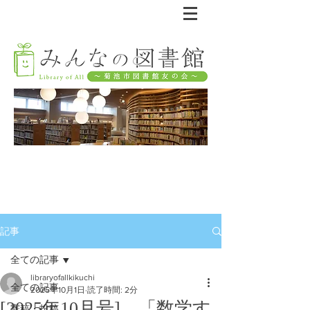
記事
全ての記事
libraryofallkikuchi
全ての記事
2025年10月1日
読了時間: 2分
[2025年10月号] 「数学す
寄稿・投稿