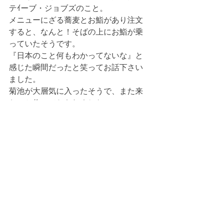
テｲーブ・ジョブズのこと。
メニューにざる蕎麦とお鮨があり注文
すると、なんと！そばの上にお鮨が乗
っていたそうです。
『日本のこと何もわかってないな』と
感じた瞬間だったと笑ってお話下さい
ました。
菊池が大層気に入ったそうで、また来
たいと仰っておられました。  
寄稿・投稿
すべて表示
最新記事