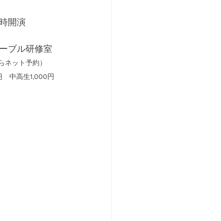
時開演
ーブル研修室
らネット予約）
　中高生1,000円　