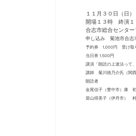
１１月３０日（日）
開場１３時　終演１
合志市総合センター
申し込み　菊池市合志
予約券　1,000円　受け
当日券 1,500円　
講演「朗読の上達法って
講師　菊川徳乃介氏（関
朗読者　　　　　　　　　
金尾信子（豊中市）康　
當山得美子（伊丹市）　