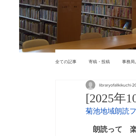
全ての記事
寄稿・投稿
事務局
libraryofallkikuchi
2
[2025
菊池地域朗読フ
　　　　　　
　朗読って　