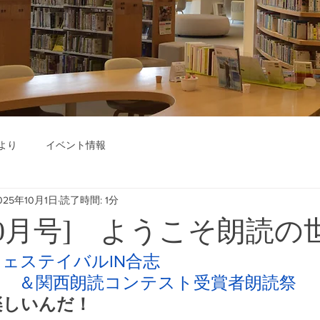
より
イベント情報
025年10月1日
読了時間: 1分
年10月号] ようこそ朗読
ェステイバルIN合志
　　＆関西朗読コンテスト受賞者朗読祭
楽しいんだ！