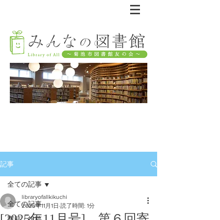
記事
全ての記事
libraryofallkikuchi
全ての記事
2025年11月1日
読了時間: 1分
[2025年11月号] 第６回寄
寄稿・投稿