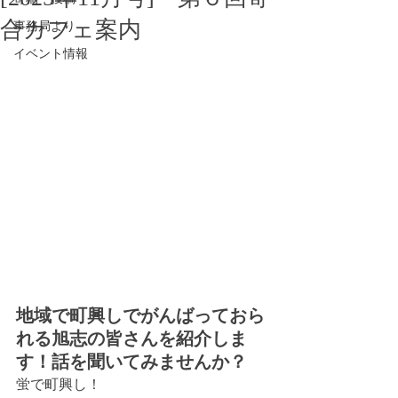
合カフェ案内
事務局より
イベント情報
地域で町興しでがんばっておら
れる旭志の皆さんを紹介しま
す！話を聞いてみませんか？
蛍で町興し！