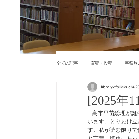
全ての記事
寄稿・投稿
事務局
libraryofallkikuchi
2
[2025
   高市早苗総理が誕生しました。ネットでは、熱烈な支持者と厳しい批判者の応酬が続いて
います。とりわけ立
す。私が読む限りで
と言葉に慎重にあっ