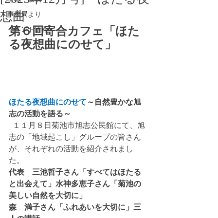
想曲
事務局より
第６回寄合カフェ「ほた
イベント情報
る夜想曲にのせて」
ほたる夜想曲にのせて
～自然豊かな旭
志の活動を語る～
  １１月８日菊池市旭志公民館にて、旭
志の「地域起こし」グループの皆さん
が、それぞれの活動を紹介されまし
た。
代表　三池哲子さん「すべてはほたる
と出会えて」水神多恵子さん「菊池の
美しい自然を大切に」
森　満子さん「ふれあいを大切に」三