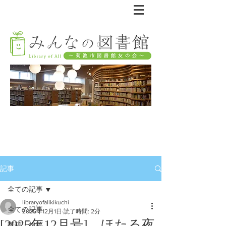
記事
全ての記事
libraryofallkikuchi
全ての記事
2025年12月1日
読了時間: 2分
[2025年12月号] ほたる夜
寄稿・投稿