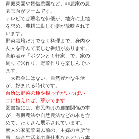
家庭菜園や賃借農園など、非農家の農
園志向がブームです。
テレビでは著名な俳優が、地方に土地
を求め、農耕に勤しむ姿が放映されて
います。
野菜栽培だけでなく料理まで、身内や
友人を呼んで楽しむ番組があります。
高齢者が「ポツンと１軒家」で、家の
周りで米作り、野菜作りを楽しんでい
ます。
　大都会にはない、自然豊かな生活
が、好まれる時代です。
台所は野菜の種や根っ子がいっぱい　
土に植えれば、芽がでます
図書館には、市民向けの農業関係の本
が、有機農法や自然農法などの本も含
めて、たくさん展示されています。
素人の家庭菜園以前の、主婦の台所仕
事、年金生活者の庭仕事ならという本