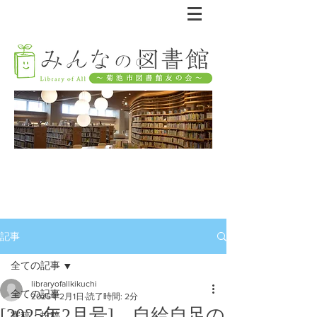
記事
全ての記事
libraryofallkikuchi
全ての記事
2025年2月1日
読了時間: 2分
[2025年2月号] 自給自足の
寄稿・投稿