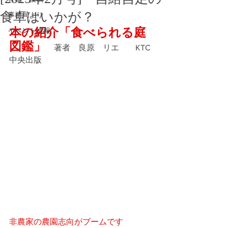
食卓はいかが？
事務局より
本の紹介「食べられる庭
イベント情報
図鑑」
　著者　良原　リエ　　KTC
中央出版
非農家の農園志向がブームです　