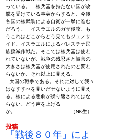
っている。　核兵器を持たない国が攻
撃を受けている事実からすると、今後
各国の核武装による自衛が一挙に進む
だろう。　イスラエルのガザ侵攻。も
うこれはどこからどう見てもジェノサ
イド。イスラエルによるパレスチナ民
族撲滅作戦だ。そこでは核兵器は使わ
れていないが、戦争の残忍さと被害の
大きさは核兵器が使用されたのと変わ
らないか、それ以上に見える。　
   大国の戦争である。それに対して我々
はなすすべを見いだせないように見え
る。核による悲劇が繰り返されてはな
らない。どう声を上げる
か。　　　　　　　　　　　（NK生）
投稿
「戦後８０年」によ