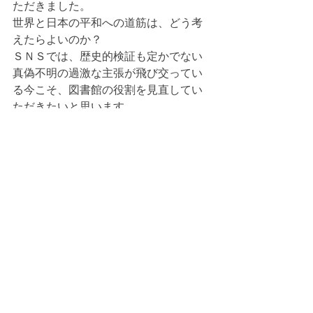
ただきました。
世界と日本の平和への道筋は、どう考
えたらよいのか？
ＳＮＳでは、歴史的検証も定かでない
真偽不明の過激な主張が飛び交ってい
る今こそ、図書館の役割を見直してい
ただきたいと思います。
図書館には先人の知恵（書）が蓄えら
れています。それを学んで、主義主張
の賛否の二項対立ではなく、両論の合
意形成を求める熟議と対話の時期だと
思います。（文責　井藤）
寄稿・投稿