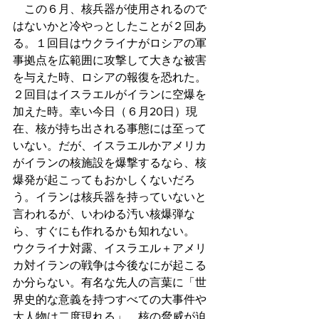
　この６月、核兵器が使用されるので
はないかと冷やっとしたことが２回あ
る。１回目はウクライナがロシアの軍
事拠点を広範囲に攻撃して大きな被害
を与えた時、ロシアの報復を恐れた。
２回目はイスラエルがイランに空爆を
加えた時。幸い今日（６月20日）現
在、核が持ち出される事態には至って
いない。だが、イスラエルかアメリカ
がイランの核施設を爆撃するなら、核
爆発が起こってもおかしくないだろ
う。イランは核兵器を持っていないと
言われるが、いわゆる汚い核爆弾な
ら、すぐにも作れるかも知れない。　
ウクライナ対露、イスラエル＋アメリ
カ対イランの戦争は今後なにが起こる
か分らない。有名な先人の言葉に「世
界史的な意義を持つすべての大事件や
大人物は二度現れる」。核の脅威が迫