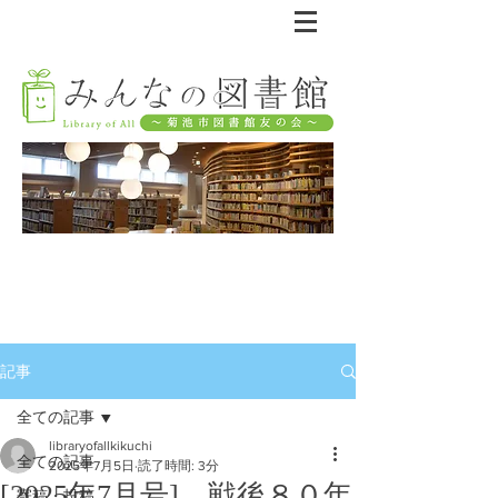
記事
全ての記事
libraryofallkikuchi
全ての記事
2025年7月5日
読了時間: 3分
[2025年7月号] 戦後８０年
寄稿・投稿