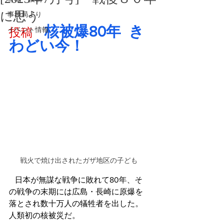
に思う
事務局より
核被爆80年  き
イベント情報
投稿
わどい今！
戦火で焼け出されたガザ地区の子ども
   日本が無謀な戦争に敗れて80年、そ
の戦争の末期には広島・長崎に原爆を
落とされ数十万人の犠牲者を出した。
人類初の核被災だ。