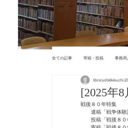
全ての記事
寄稿・投稿
事務局
libraryofallkikuchi
2
[2025
戦後８０年特集
　　遺稿「戦争体験
　　投稿「戦後８０
　　寄稿「戦後８０