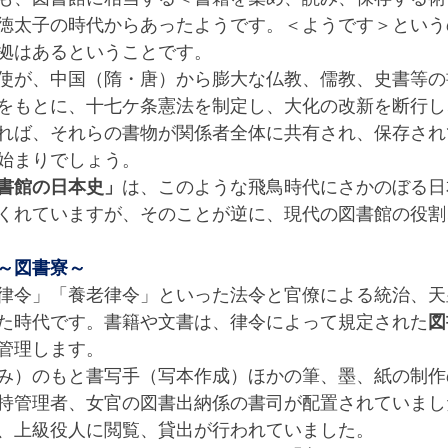
徳太子の時代からあったようです。＜ようです＞という
拠はあるということです。
使が、中国（隋・唐）から膨大な仏教、儒教、史書等の
をもとに、十七ケ条憲法を制定し、大化の改新を断行し
れば、それらの書物が関係者全体に共有され、保存され
始まりでしょう。
書館の日本史」
は、このような飛鳥時代にさかのぼる日
くれていますが、そのことが逆に、現代の図書館の役割
～図書寮～
律令」「養老律令」といった法令と官僚による統治、天
た時代です。書籍や文書は、律令によって規定された
図
管理します。
み）のもと書写手（写本作成）ほかの筆、墨、紙の制作
持管理者、女官の図書出納係の書司が配置されていまし
、上級役人に閲覧、貸出が行われていました。