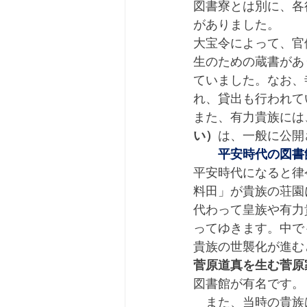
図書寮とは別に、各
がありました。
大宝令によって、官
生のための蔵書があ
ていました。なお、
れ、貸出も行われて
また、有力貴族には
い）
は、一般に公開
平安時代の図書
平安時代になると律
料田」が貴族の荘園
代わって皇族や有力
ってゆきます。中で
貴族の世襲化が進む
菅原道真を生む菅原
図書館が有名です。
　また、当時の貴族