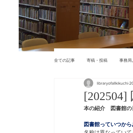
全ての記事
寄稿・投稿
事務局
libraryofallkikuchi
2
[2025
本の紹介　図書館の
　　　　　　　　　
図書館っていつから
名称は異なっていて