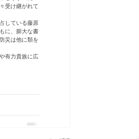
々受け継がれて
占している藤原
もに、膨大な書
防災は他に類を
や有力貴族に広