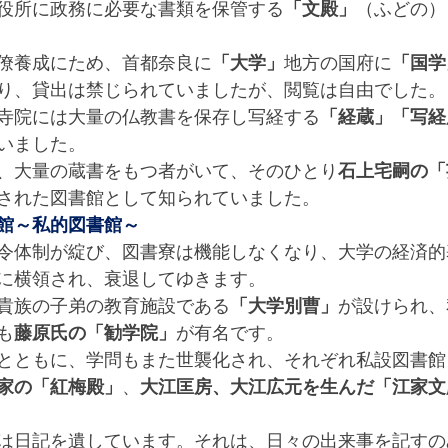
役所に政務に必要な書類を保管する
「文殿」
（ふどの）
僚養成にため、首都奈良に
「大学」
地方の国府に
「国学
り、貸出は禁じられていましたが、閲覧は自由でした。
寺院には大量の仏教書を保存し写経する
「経蔵」「写経
いました。
、大量の蔵書をもつ者がいて、そのひとり
石上宅嗣の「
された図書館として知られていました。
館～私的図書館～
令体制が綻び、図書寮は機能しなくなり、大学の経済的
に横領され、衰退してゆきます。
貴族の子弟の教育施設である
「大学別曹」
が設けられ、
も
藤原氏の「勧学院」
が有名です。
とともに、学問もまた世襲化され、それぞれ私設図書館
家の「紅梅殿」
、
大江匡房、大江広元を生んだ「江家文
は日記を遺しています。それは、日々の出来事を記すの