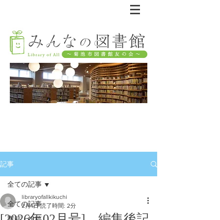
記事
全ての記事
libraryofallkikuchi
全ての記事
2月1日
読了時間: 2分
[2026年02月号] 編集後記
寄稿・投稿