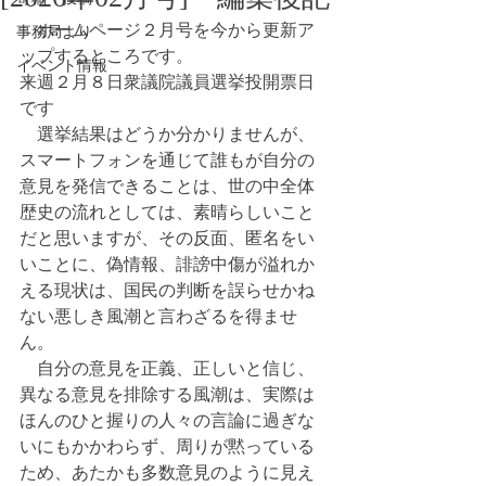
　ホームページ２月号を今から更新ア
事務局より
ップするところです。
イベント情報
来週２月８日衆議院議員選挙投開票日
です
　選挙結果はどうか分かりませんが、
スマートフォンを通じて誰もが自分の
意見を発信できることは、世の中全体
歴史の流れとしては、素晴らしいこと
だと思いますが、その反面、匿名をい
いことに、偽情報、誹謗中傷が溢れか
える現状は、国民の判断を誤らせかね
ない悪しき風潮と言わざるを得ませ
ん。
　自分の意見を正義、正しいと信じ、
異なる意見を排除する風潮は、実際は
ほんのひと握りの人々の言論に過ぎな
いにもかかわらず、周りが黙っている
ため、あたかも多数意見のように見え