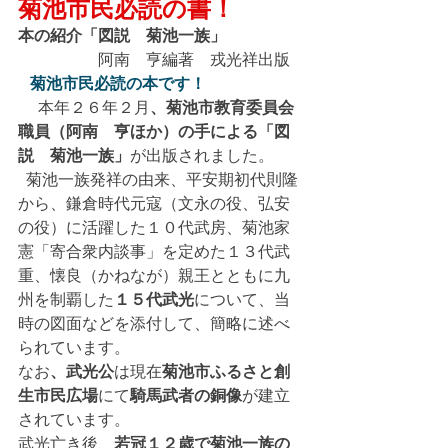
菊池市民必読の書！
本の紹介「図説　菊池一族」　　
阿南　亨編著　戎光祥出版
   菊池市民必読の本です！
 　本年２６年２月
、菊池市教育委員会
職員（阿南　亨ほか）の手による「図
説　菊池一族」
が出版されました。
  菊池一族発祥の由来、平安期初代則隆
から、鎌倉時代元寇（文永の役、弘安
の役）に活躍した１０代武房、菊池家
憲「寄合衆内談事」を定めた１３代武
重、懐良（かねなが）親王とともに九
州を制覇した
１５代武光
について、当
時の図面などを添付して、簡略に述べ
られています。
なお
、武光公
は現在
菊池市ふるさと創
生市民広場
にて
騎馬武者の銅像
が建立
されています。
武光亡き後、
若冠１２歳で菊池一族の