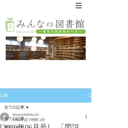
記事
全ての記事
libraryofallkikuchi
全ての記事
6月2日
読了時間: 2分
[2026年06月号] 「図説
寄稿・投稿