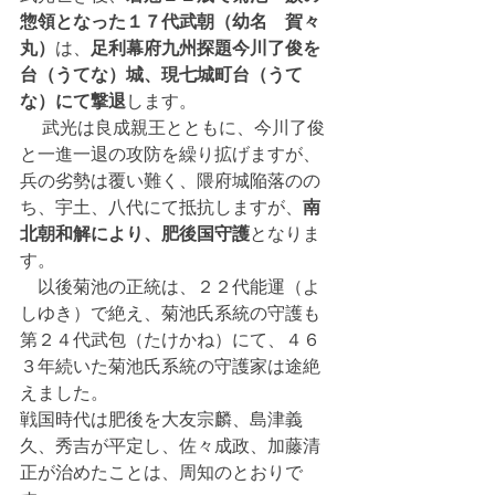
惣領となった１７代武朝（幼名　賀々
丸）
は、
足利幕府九州探題今川了俊を
台（うてな）城、現七城町台（うて
な）にて撃退
します。
 　武光は良成親王とともに、今川了俊
と一進一退の攻防を繰り拡げますが、
兵の劣勢は覆い難く、隈府城陥落のの
ち、宇土、八代にて抵抗しますが、
南
北朝和解により、肥後国守護
となりま
す。
　以後菊池の正統は、２２代能運（よ
しゆき）で絶え、菊池氏系統の守護も
第２４代武包（たけかね）にて、４６
３年続いた菊池氏系統の守護家は途絶
えました。
戦国時代は肥後を大友宗麟、島津義
久、秀吉が平定し、佐々成政、加藤清
正が治めたことは、周知のとおりで