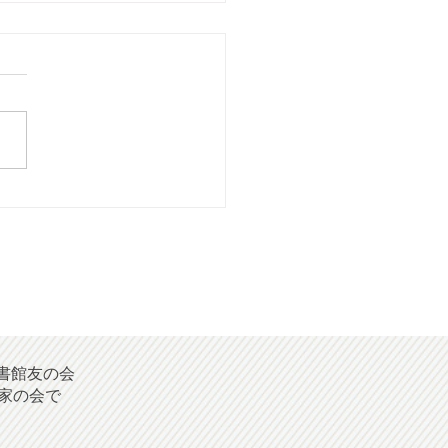
026年06月号]菊池市中央図
イベント
書館友の会
家の会で