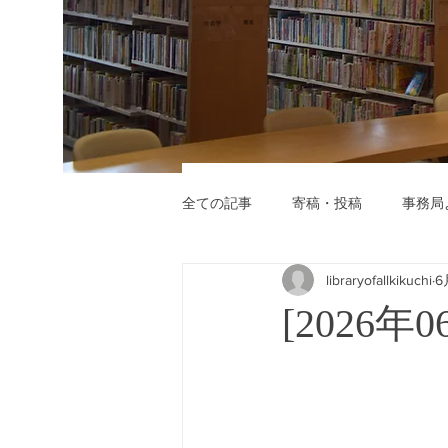
全ての記事
寄稿・投稿
事務局
libraryofallkikuchi
6
[2026