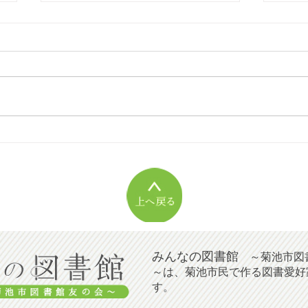
[2026年06] 旭志図書館イベ
[2
ント
書館
みんなの図書館
～菊池市図
～は、菊池市民で作る図書愛好
す。